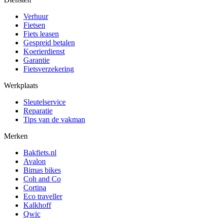
Verhuur
Fietsen
Fiets leasen
Gespreid betalen
Koerierdienst
Garantie
Fietsverzekering
Werkplaats
Sleutelservice
Reparatie
Tips van de vakman
Merken
Bakfiets.nl
Avalon
Bimas bikes
Coh and Co
Cortina
Eco traveller
Kalkhoff
Qwic