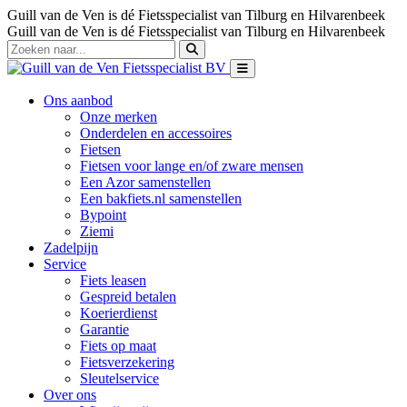
Guill van de Ven is dé Fietsspecialist van Tilburg en Hilvarenbeek
Guill van de Ven is dé Fietsspecialist van Tilburg en Hilvarenbeek
Ons aanbod
Onze merken
Onderdelen en accessoires
Fietsen
Fietsen voor lange en/of zware mensen
Een Azor samenstellen
Een bakfiets.nl samenstellen
Bypoint
Ziemi
Zadelpijn
Service
Fiets leasen
Gespreid betalen
Koerierdienst
Garantie
Fiets op maat
Fietsverzekering
Sleutelservice
Over ons