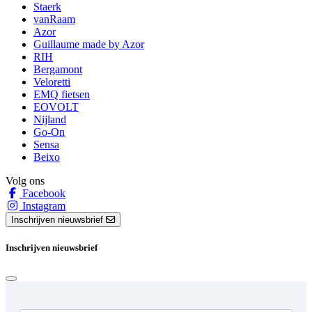
Staerk
vanRaam
Azor
Guillaume made by Azor
RIH
Bergamont
Veloretti
EMQ fietsen
EOVOLT
Nijland
Go-On
Sensa
Beixo
Volg ons
Facebook
Instagram
Inschrijven nieuwsbrief
Inschrijven nieuwsbrief