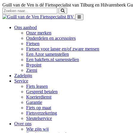
Guill van de Ven is dé Fietsspecialist van Tilburg en Hilvarenbeek
Gui
Ons aanbod
Onze merken
Onderdelen en accessoires
Fietsen
Fietsen voor lange en/of zware mensen
Een Azor samenstellen
Een bakfiets.nl samenstellen
Bypoint
Ziemi
Zadelpijn
Service
Fiets leasen
Gespreid betalen
Koerierdienst
Garantie
Fiets op maat
Fietsverzekering
Sleutelservice
Over ons
Wie zijn wij