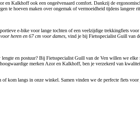
 en Kalkhoff ook een ongeëvenaard comfort. Dankzij de ergonomisch o
rgen te hoeven maken over ongemak of vermoeidheid tijdens langere rit
sportieve e-bike voor lange tochten of een veelzijdige trekkingfiets voor
voor heren en 67 cm voor dames
, vind je bij Fietsspecialist Guill va
lengte en postuur? Bij Fietsspecialist Guill van de Ven willen we elke
 de hoogwaardige merken Azor en Kalkhoff, ben je verzekerd van kwalit
 of kom langs in onze winkel. Samen vinden we de perfecte fiets voor 