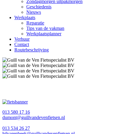
Zondagmorgen uitpakmorgen
Geschiedenis
Nieuws
Werkplaats
Reparatie
Tips van de vakman
Werkplaatsplanner
Verhuur
Contact
Routebeschrijving
013 580 17 16
dumont@guillvandevenfietsen.nl
013 534 26 27
hilvarenbeek@guillvandevenfietsen.nl