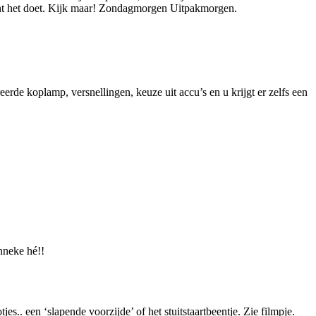
ont het doet. Kijk maar! Zondagmorgen Uitpakmorgen.
rde koplamp, versnellingen, keuze uit accu’s en u krijgt er zelfs een
nneke hé!!
s.. een ‘slapende voorzijde’ of het stuitstaartbeentje. Zie filmpje.