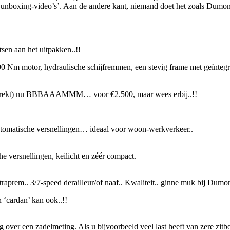
t ‘unboxing-video’s’. Aan de andere kant, niemand doet het zoals Dum
en aan het uitpakken..!!
90 Nm motor, hydraulische schijfremmen, een stevig frame met geïntegree
ad strekt) nu BBBAAAMMM… voor €2.500, maar wees erbij..!!
utomatische versnellingen… ideaal voor woon-werkverkeer..
 versnellingen, keilicht en zéér compact.
traprem.. 3/7-speed derailleur/of naaf.. Kwaliteit.. ginne muk bij Dumo
‘cardan’ kan ook..!!
er een zadelmeting. Als u bijvoorbeeld veel last heeft van zere zitbotje