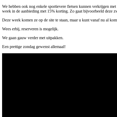
We hebben ook nog enkele sportievere fietsen kunnen verkrijgen met 
week in de aanbieding met 15% korting. Zo gaat bijvoorbeeld deze z
Deze week komen ze op de site te staan, maar u kunt vanaf nu al kom
Wees erbij, reserveren is mogelijk.
We gaan gauw verder met uitpakken.
Een prettige zondag gewenst allemaal!