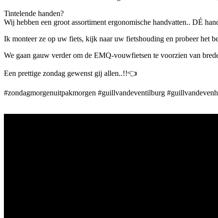
Tintelende handen?
Wij hebben een groot assortiment ergonomische handvatten.. DÉ hand
Ik monteer ze op uw fiets, kijk naar uw fietshouding en probeer het be
We gaan gauw verder om de EMQ-vouwfietsen te voorzien van brede
Een prettige zondag gewenst gij allen..!!👈
#zondagmorgenuitpakmorgen #guillvandeventilburg #guillvandevenhi