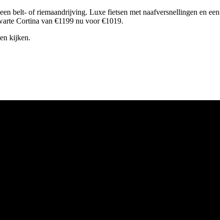
een belt- of riemaandrijving. Luxe fietsen met naafversnellingen en 
warte Cortina van €1199 nu voor €1019.
en kijken.