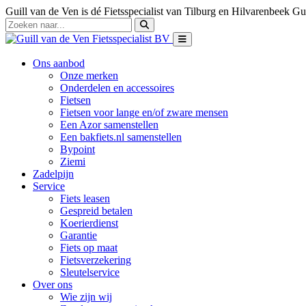
Guill van de Ven is dé Fietsspecialist van Tilburg en Hilvarenbeek
Gui
Ons aanbod
Onze merken
Onderdelen en accessoires
Fietsen
Fietsen voor lange en/of zware mensen
Een Azor samenstellen
Een bakfiets.nl samenstellen
Bypoint
Ziemi
Zadelpijn
Service
Fiets leasen
Gespreid betalen
Koerierdienst
Garantie
Fiets op maat
Fietsverzekering
Sleutelservice
Over ons
Wie zijn wij