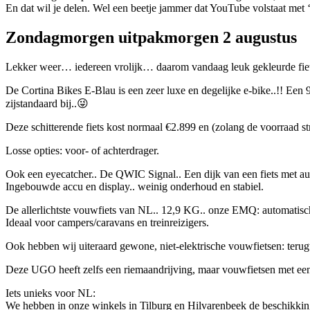
En dat wil je delen. Wel een beetje jammer dat YouTube volstaat me
Zondagmorgen uitpakmorgen 2 augustus
Lekker weer… iedereen vrolijk… daarom vandaag leuk gekleurde fiets
De Cortina Bikes E-Blau is een zeer luxe en degelijke e-bike..!! Een 
zijstandaard bij..😜
Deze schitterende fiets kost normaal €2.899 en (zolang de voorra
Losse opties: voor- of achterdrager.
Ook een eyecatcher.. De QWIC Signal.. Een dijk van een fiets met a
Ingebouwde accu en display.. weinig onderhoud en stabiel.
De allerlichtste vouwfiets van NL.. 12,9 KG.. onze EMQ: automatische
Ideaal voor campers/caravans en treinreizigers.
Ook hebben wij uiteraard gewone, niet-elektrische vouwfietsen: terug
Deze UGO heeft zelfs een riemaandrijving, maar vouwfietsen met een 
Iets unieks voor NL:
We hebben in onze winkels in Tilburg en Hilvarenbeek de beschikking ov