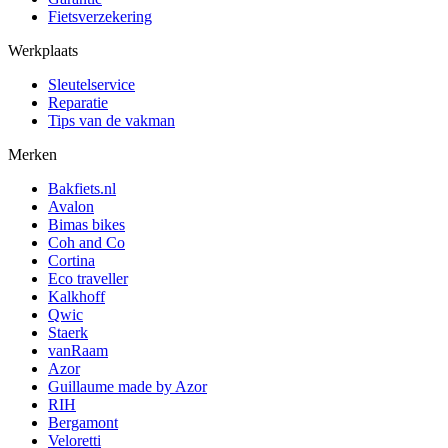
Fietsverzekering
Werkplaats
Sleutelservice
Reparatie
Tips van de vakman
Merken
Bakfiets.nl
Avalon
Bimas bikes
Coh and Co
Cortina
Eco traveller
Kalkhoff
Qwic
Staerk
vanRaam
Azor
Guillaume made by Azor
RIH
Bergamont
Veloretti