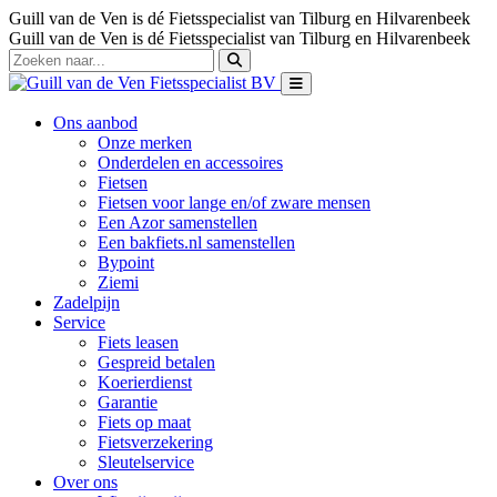
Guill van de Ven is dé Fietsspecialist van Tilburg en Hilvarenbeek
Guill van de Ven is dé Fietsspecialist van Tilburg en Hilvarenbeek
Ons aanbod
Onze merken
Onderdelen en accessoires
Fietsen
Fietsen voor lange en/of zware mensen
Een Azor samenstellen
Een bakfiets.nl samenstellen
Bypoint
Ziemi
Zadelpijn
Service
Fiets leasen
Gespreid betalen
Koerierdienst
Garantie
Fiets op maat
Fietsverzekering
Sleutelservice
Over ons