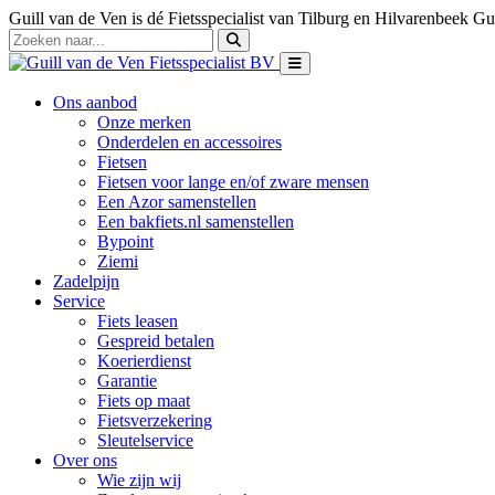
Guill van de Ven is dé Fietsspecialist van Tilburg en Hilvarenbeek
Gui
Ons aanbod
Onze merken
Onderdelen en accessoires
Fietsen
Fietsen voor lange en/of zware mensen
Een Azor samenstellen
Een bakfiets.nl samenstellen
Bypoint
Ziemi
Zadelpijn
Service
Fiets leasen
Gespreid betalen
Koerierdienst
Garantie
Fiets op maat
Fietsverzekering
Sleutelservice
Over ons
Wie zijn wij