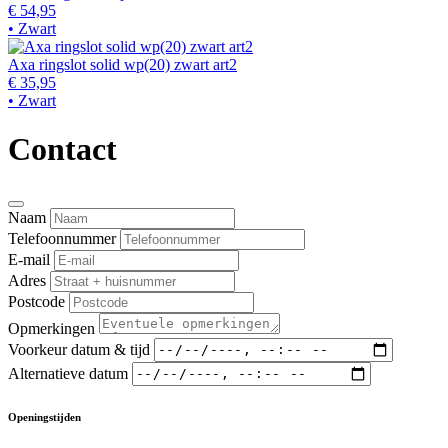
€ 54,95
• Zwart
Axa ringslot solid wp(20) zwart art2
€ 35,95
• Zwart
Contact
Naam
Telefoonnummer
E-mail
Adres
Postcode
Opmerkingen
Voorkeur datum & tijd
Alternatieve datum
Openingstijden