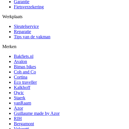
Garantie
Fietsverzekering
Werkplaats
Sleutelservice
Reparatie
Tips van de vakman
Merken
Bakfiets.nl
Avalon
Bimas bikes
Coh and Co
Cortina
Eco traveller
Kalkhoff
Qwic
Staerk
vanRaam
Azor
Guillaume made by Azor
RIH
Bergamont
Veloretti