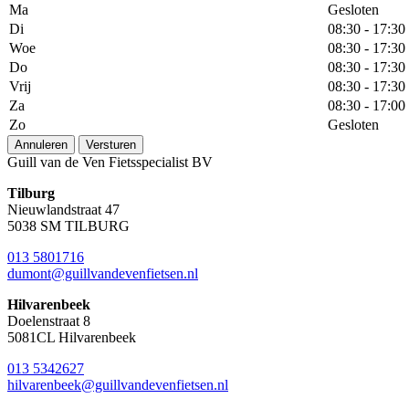
Ma
Gesloten
Di
08:30 - 17:30
Woe
08:30 - 17:30
Do
08:30 - 17:30
Vrij
08:30 - 17:30
Za
08:30 - 17:00
Zo
Gesloten
Annuleren
Versturen
Guill van de Ven Fietsspecialist BV
Tilburg
Nieuwlandstraat 47
5038 SM TILBURG
013 5801716
dumont@guillvandevenfietsen.nl
Hilvarenbeek
Doelenstraat 8
5081CL Hilvarenbeek
013 5342627
hilvarenbeek@guillvandevenfietsen.nl