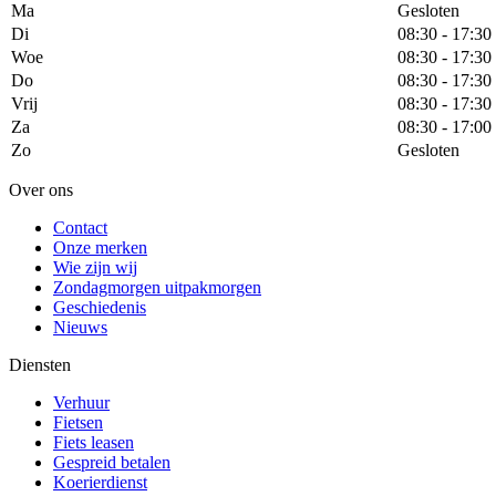
Ma
Gesloten
Di
08:30 - 17:30
Woe
08:30 - 17:30
Do
08:30 - 17:30
Vrij
08:30 - 17:30
Za
08:30 - 17:00
Zo
Gesloten
Over ons
Contact
Onze merken
Wie zijn wij
Zondagmorgen uitpakmorgen
Geschiedenis
Nieuws
Diensten
Verhuur
Fietsen
Fiets leasen
Gespreid betalen
Koerierdienst