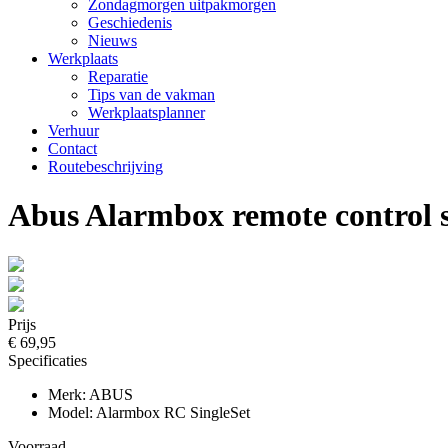
Zondagmorgen uitpakmorgen
Geschiedenis
Nieuws
Werkplaats
Reparatie
Tips van de vakman
Werkplaatsplanner
Verhuur
Contact
Routebeschrijving
Abus Alarmbox remote control s
Prijs
€ 69,95
Specificaties
Merk: ABUS
Model: Alarmbox RC SingleSet
Voorraad