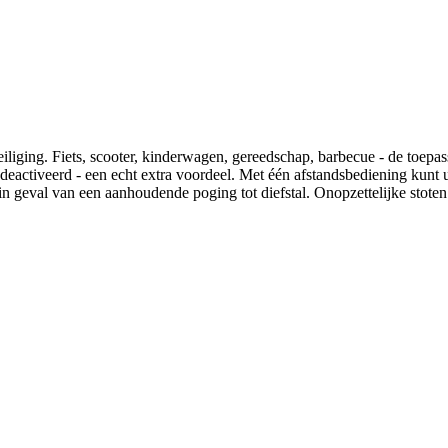
ging. Fiets, scooter, kinderwagen, gereedschap, barbecue - de toepass
activeerd - een echt extra voordeel. Met één afstandsbediening kunt u z
in geval van een aanhoudende poging tot diefstal. Onopzettelijke stote