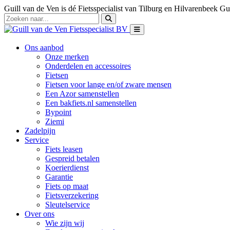
Guill van de Ven is dé Fietsspecialist van Tilburg en Hilvarenbeek
Gui
Ons aanbod
Onze merken
Onderdelen en accessoires
Fietsen
Fietsen voor lange en/of zware mensen
Een Azor samenstellen
Een bakfiets.nl samenstellen
Bypoint
Ziemi
Zadelpijn
Service
Fiets leasen
Gespreid betalen
Koerierdienst
Garantie
Fiets op maat
Fietsverzekering
Sleutelservice
Over ons
Wie zijn wij