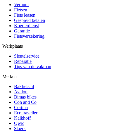
Verhuur
Fietsen
Fiets leasen
Gespreid betalen
Koerierdienst
Garantie
Fietsverzekering
Werkplaats
Sleutelservice
Reparatie
Tips van de vakman
Merken
Bakfiets.nl
Avalon
Bimas bikes
Coh and Co
Cortina
Eco traveller
Kalkhoff
Qwic
Staerk