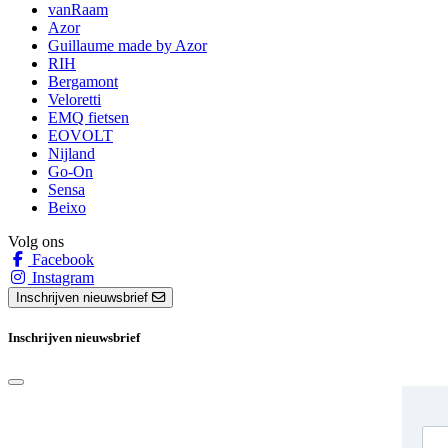
vanRaam
Azor
Guillaume made by Azor
RIH
Bergamont
Veloretti
EMQ fietsen
EOVOLT
Nijland
Go-On
Sensa
Beixo
Volg ons
Facebook
Instagram
Inschrijven nieuwsbrief
Inschrijven nieuwsbrief