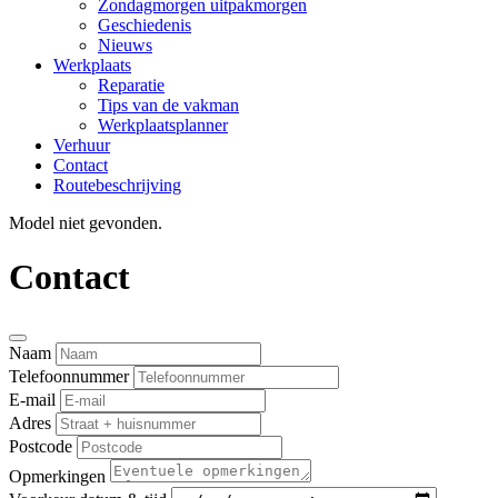
Zondagmorgen uitpakmorgen
Geschiedenis
Nieuws
Werkplaats
Reparatie
Tips van de vakman
Werkplaatsplanner
Verhuur
Contact
Routebeschrijving
Model niet gevonden.
Contact
Naam
Telefoonnummer
E-mail
Adres
Postcode
Opmerkingen