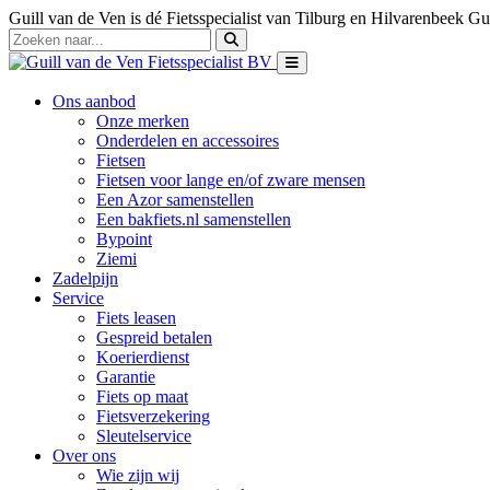
Guill van de Ven is dé Fietsspecialist van Tilburg en Hilvarenbeek
Gui
Ons aanbod
Onze merken
Onderdelen en accessoires
Fietsen
Fietsen voor lange en/of zware mensen
Een Azor samenstellen
Een bakfiets.nl samenstellen
Bypoint
Ziemi
Zadelpijn
Service
Fiets leasen
Gespreid betalen
Koerierdienst
Garantie
Fiets op maat
Fietsverzekering
Sleutelservice
Over ons
Wie zijn wij