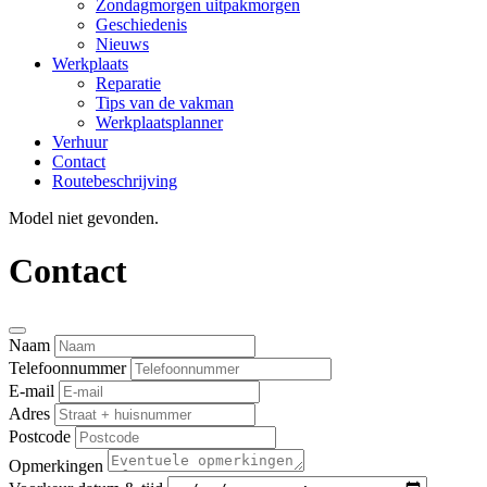
Zondagmorgen uitpakmorgen
Geschiedenis
Nieuws
Werkplaats
Reparatie
Tips van de vakman
Werkplaatsplanner
Verhuur
Contact
Routebeschrijving
Model niet gevonden.
Contact
Naam
Telefoonnummer
E-mail
Adres
Postcode
Opmerkingen