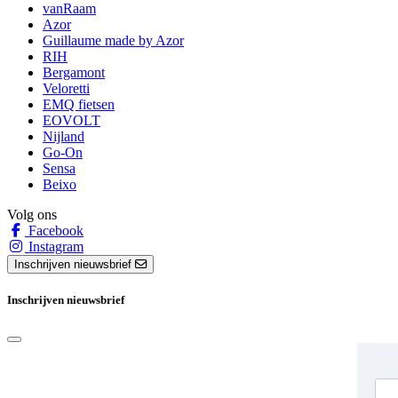
vanRaam
Azor
Guillaume made by Azor
RIH
Bergamont
Veloretti
EMQ fietsen
EOVOLT
Nijland
Go-On
Sensa
Beixo
Volg ons
Facebook
Instagram
Inschrijven nieuwsbrief
Inschrijven nieuwsbrief