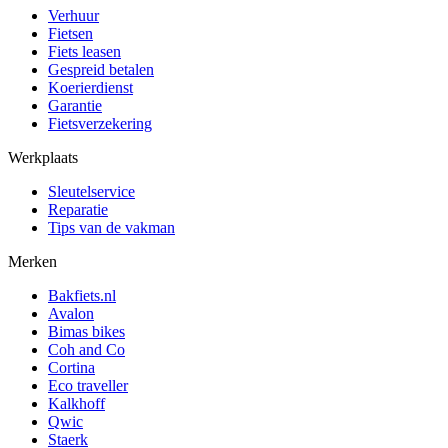
Verhuur
Fietsen
Fiets leasen
Gespreid betalen
Koerierdienst
Garantie
Fietsverzekering
Werkplaats
Sleutelservice
Reparatie
Tips van de vakman
Merken
Bakfiets.nl
Avalon
Bimas bikes
Coh and Co
Cortina
Eco traveller
Kalkhoff
Qwic
Staerk