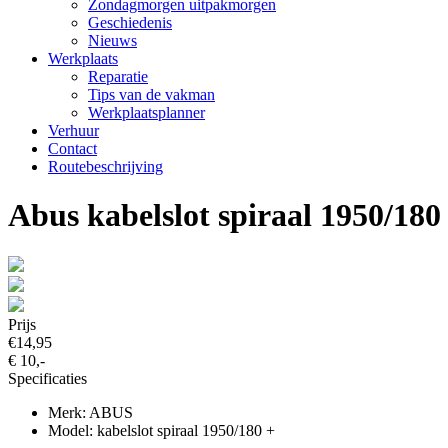
Zondagmorgen uitpakmorgen
Geschiedenis
Nieuws
Werkplaats
Reparatie
Tips van de vakman
Werkplaatsplanner
Verhuur
Contact
Routebeschrijving
Abus kabelslot spiraal 1950/180
Prijs
€14,95
€ 10,-
Specificaties
Merk: ABUS
Model: kabelslot spiraal 1950/180 +