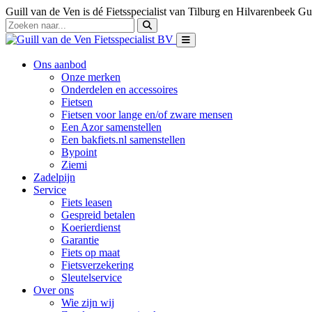
Guill van de Ven is dé Fietsspecialist van Tilburg en Hilvarenbeek
Gui
Ons aanbod
Onze merken
Onderdelen en accessoires
Fietsen
Fietsen voor lange en/of zware mensen
Een Azor samenstellen
Een bakfiets.nl samenstellen
Bypoint
Ziemi
Zadelpijn
Service
Fiets leasen
Gespreid betalen
Koerierdienst
Garantie
Fiets op maat
Fietsverzekering
Sleutelservice
Over ons
Wie zijn wij