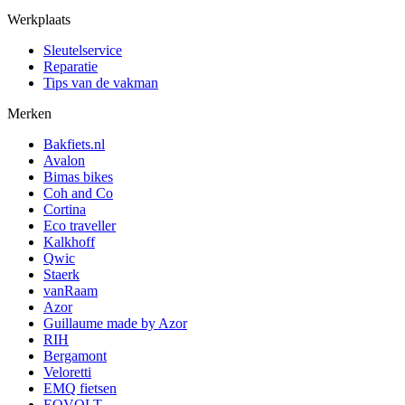
Werkplaats
Sleutelservice
Reparatie
Tips van de vakman
Merken
Bakfiets.nl
Avalon
Bimas bikes
Coh and Co
Cortina
Eco traveller
Kalkhoff
Qwic
Staerk
vanRaam
Azor
Guillaume made by Azor
RIH
Bergamont
Veloretti
EMQ fietsen
EOVOLT