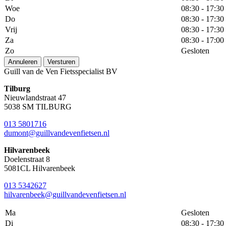
Woe
08:30 - 17:30
Do
08:30 - 17:30
Vrij
08:30 - 17:30
Za
08:30 - 17:00
Zo
Gesloten
Annuleren
Versturen
Guill van de Ven Fietsspecialist BV
Tilburg
Nieuwlandstraat 47
5038 SM TILBURG
013 5801716
dumont@guillvandevenfietsen.nl
Hilvarenbeek
Doelenstraat 8
5081CL Hilvarenbeek
013 5342627
hilvarenbeek@guillvandevenfietsen.nl
Ma
Gesloten
Di
08:30 - 17:30