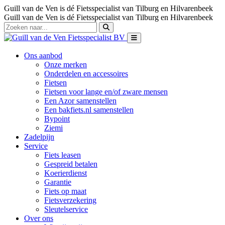
Guill van de Ven is dé Fietsspecialist van Tilburg en Hilvarenbeek
Guill van de Ven is dé Fietsspecialist van Tilburg en Hilvarenbeek
Ons aanbod
Onze merken
Onderdelen en accessoires
Fietsen
Fietsen voor lange en/of zware mensen
Een Azor samenstellen
Een bakfiets.nl samenstellen
Bypoint
Ziemi
Zadelpijn
Service
Fiets leasen
Gespreid betalen
Koerierdienst
Garantie
Fiets op maat
Fietsverzekering
Sleutelservice
Over ons