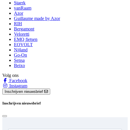
Staerk
vanRaam
Azor
Guillaume made by Azor
RIH
Bergamont
Veloretti
EMQ fietsen
EOVOLT
Nijland
Go-On
Sensa
Beixo
Volg ons
Facebook
Instagram
Inschrijven nieuwsbrief
Inschrijven nieuwsbrief