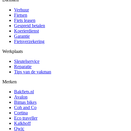
Verhuur
Fietsen
Fiets leasen
Gespreid betalen
Koerierdienst
Garantie
Fietsverzekering
Werkplaats
Sleutelservice
Reparatie
Tips van de vakman
Merken
Bakfiets.nl
Avalon
Bimas bikes
Coh and Co
Cortina
Eco traveller
Kalkhoff
Qwic