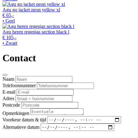
Agu go jacket neon yellow xl
€ 65,-
• Geel
Agu heren regenjas section black l
€ 105,-
• Zwart
Contact
Naam
Telefoonnummer
E-mail
Adres
Postcode
Opmerkingen
Voorkeur datum & tijd
Alternatieve datum