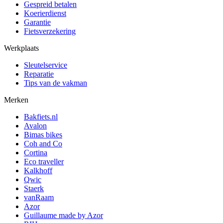
Gespreid betalen
Koerierdienst
Garantie
Fietsverzekering
Werkplaats
Sleutelservice
Reparatie
Tips van de vakman
Merken
Bakfiets.nl
Avalon
Bimas bikes
Coh and Co
Cortina
Eco traveller
Kalkhoff
Qwic
Staerk
vanRaam
Azor
Guillaume made by Azor