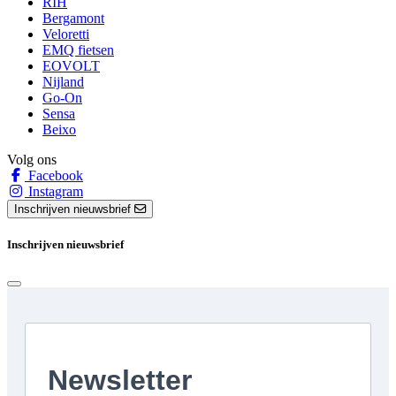
RIH
Bergamont
Veloretti
EMQ fietsen
EOVOLT
Nijland
Go-On
Sensa
Beixo
Volg ons
Facebook
Instagram
Inschrijven nieuwsbrief
Inschrijven nieuwsbrief