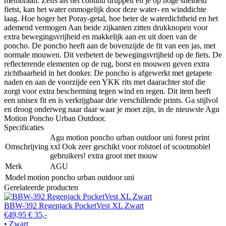
membraan. Zelfs als het continu druppelt en je op hoge snelheid
fietst, kan het water onmogelijk door deze water- en winddichte
laag. Hoe hoger het Poray-getal, hoe beter de waterdichtheid en het
ademend vermogen Aan beide zijkanten zitten drukknopen voor
extra bewegingsvrijheid en makkelijk aan en uit doen van de
poncho. De poncho heeft aan de bovenzijde de fit van een jas, met
normale mouwen. Dit verbetert de bewegingsvrijheid op de fiets. De
reflecterende elementen op de rug, borst en mouwen geven extra
zichtbaarheid in het donker. De poncho is afgewerkt met getapete
naden en aan de voorzijde een YKK rits met daarachter stof die
zorgt voor extra bescherming tegen wind en regen. Dit item heeft
een unisex fit en is verkrijgbaar drie verschillende prints. Ga stijlvol
en droog onderweg naar daar waar je moet zijn, in de nieuwste Agu
Motion Poncho Urban Outdoor.
Specificaties
Agu motion poncho urban outdoor uni forest print
Omschrijving
xxl Ook zeer geschikt voor rolstoel of scootmobiel
gebruikers! extra groot met mouw
Merk
AGU
Model
motion poncho urban outdoor uni
Gerelateerde producten
BBW-392 Regenjack PocketVest XL Zwart
€49,95
€ 35,-
• Zwart