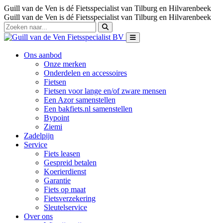
Guill van de Ven is dé Fietsspecialist van Tilburg en Hilvarenbeek
Guill van de Ven is dé Fietsspecialist van Tilburg en Hilvarenbeek
Ons aanbod
Onze merken
Onderdelen en accessoires
Fietsen
Fietsen voor lange en/of zware mensen
Een Azor samenstellen
Een bakfiets.nl samenstellen
Bypoint
Ziemi
Zadelpijn
Service
Fiets leasen
Gespreid betalen
Koerierdienst
Garantie
Fiets op maat
Fietsverzekering
Sleutelservice
Over ons