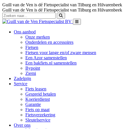
Guill van de Ven is dé Fietsspecialist van Tilburg en Hilvarenbeek
Guill van de Ven is dé Fietsspecialist van Tilburg en Hilvarenbeek
Ons aanbod
Onze merken
Onderdelen en accessoires
Fietsen
Fietsen voor lange en/of zware mensen
Een Azor samenstellen
Een bakfiets.nl samenstellen
Bypoint
Ziemi
Zadelpijn
Service
Fiets leasen
Gespreid betalen
Koerierdienst
Garantie
Fiets op maat
Fietsverzekering
Sleutelservice
Over ons