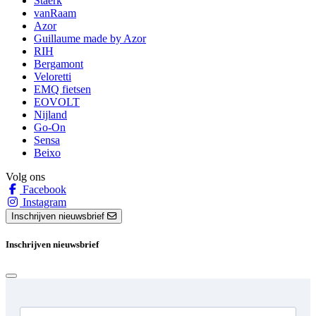
Staerk
vanRaam
Azor
Guillaume made by Azor
RIH
Bergamont
Veloretti
EMQ fietsen
EOVOLT
Nijland
Go-On
Sensa
Beixo
Volg ons
Facebook
Instagram
Inschrijven nieuwsbrief
Inschrijven nieuwsbrief