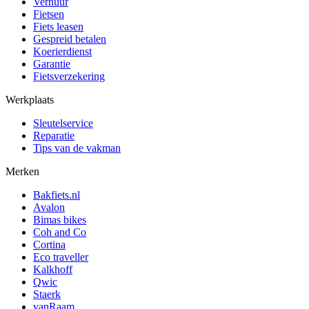
Verhuur
Fietsen
Fiets leasen
Gespreid betalen
Koerierdienst
Garantie
Fietsverzekering
Werkplaats
Sleutelservice
Reparatie
Tips van de vakman
Merken
Bakfiets.nl
Avalon
Bimas bikes
Coh and Co
Cortina
Eco traveller
Kalkhoff
Qwic
Staerk
vanRaam