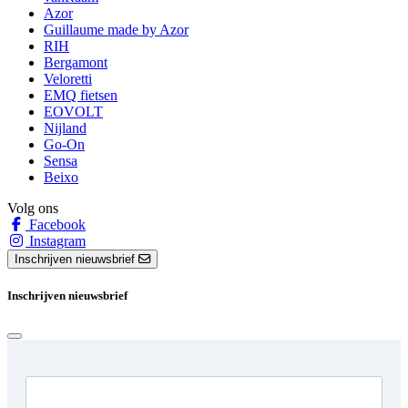
Azor
Guillaume made by Azor
RIH
Bergamont
Veloretti
EMQ fietsen
EOVOLT
Nijland
Go-On
Sensa
Beixo
Volg ons
Facebook
Instagram
Inschrijven nieuwsbrief
Inschrijven nieuwsbrief