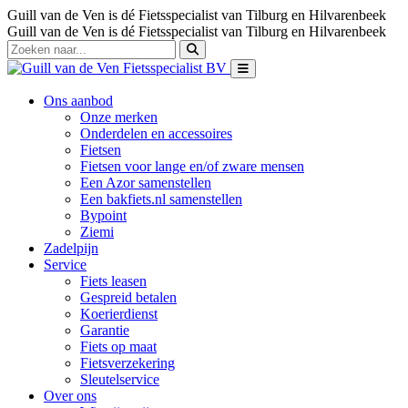
Guill van de Ven is dé Fietsspecialist van Tilburg en Hilvarenbeek
Guill van de Ven is dé Fietsspecialist van Tilburg en Hilvarenbeek
Ons aanbod
Onze merken
Onderdelen en accessoires
Fietsen
Fietsen voor lange en/of zware mensen
Een Azor samenstellen
Een bakfiets.nl samenstellen
Bypoint
Ziemi
Zadelpijn
Service
Fiets leasen
Gespreid betalen
Koerierdienst
Garantie
Fiets op maat
Fietsverzekering
Sleutelservice
Over ons