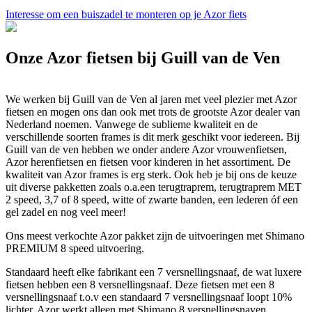
Interesse om een buiszadel te monteren op je Azor fiets
Onze Azor fietsen bij Guill van de Ven
We werken bij Guill van de Ven al jaren met veel plezier met Azor
fietsen en mogen ons dan ook met trots de grootste Azor dealer van
Nederland noemen. Vanwege de sublieme kwaliteit en de
verschillende soorten frames is dit merk geschikt voor iedereen. Bij
Guill van de ven hebben we onder andere Azor vrouwenfietsen,
Azor herenfietsen en fietsen voor kinderen in het assortiment. De
kwaliteit van Azor frames is erg sterk. Ook heb je bij ons de keuze
uit diverse pakketten zoals o.a.een terugtraprem, terugtraprem MET
2 speed, 3,7 of 8 speed, witte of zwarte banden, een lederen óf een
gel zadel en nog veel meer!
Ons meest verkochte Azor pakket zijn de uitvoeringen met Shimano
PREMIUM 8 speed uitvoering.
Standaard heeft elke fabrikant een 7 versnellingsnaaf, de wat luxere
fietsen hebben een 8 versnellingsnaaf. Deze fietsen met een 8
versnellingsnaaf t.o.v een standaard 7 versnellingsnaaf loopt 10%
lichter. Azor werkt alleen met Shimano 8 versnellingsnaven