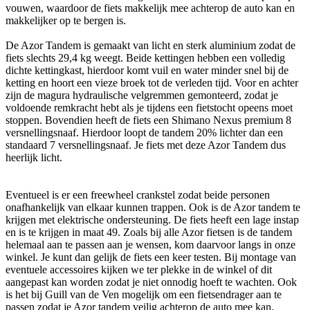
vouwen, waardoor de fiets makkelijk mee achterop de auto kan en
makkelijker op te bergen is.
De Azor Tandem is gemaakt van licht en sterk aluminium zodat de
fiets slechts 29,4 kg weegt. Beide kettingen hebben een volledig
dichte kettingkast, hierdoor komt vuil en water minder snel bij de
ketting en hoort een vieze broek tot de verleden tijd. Voor en achter
zijn de magura hydraulische velgremmen gemonteerd, zodat je
voldoende remkracht hebt als je tijdens een fietstocht opeens moet
stoppen. Bovendien heeft de fiets een Shimano Nexus premium 8
versnellingsnaaf. Hierdoor loopt de tandem 20% lichter dan een
standaard 7 versnellingsnaaf. Je fiets met deze Azor Tandem dus
heerlijk licht.
Eventueel is er een freewheel crankstel zodat beide personen
onafhankelijk van elkaar kunnen trappen. Ook is de Azor tandem te
krijgen met elektrische ondersteuning. De fiets heeft een lage instap
en is te krijgen in maat 49. Zoals bij alle Azor fietsen is de tandem
helemaal aan te passen aan je wensen, kom daarvoor langs in onze
winkel. Je kunt dan gelijk de fiets een keer testen. Bij montage van
eventuele accessoires kijken we ter plekke in de winkel of dit
aangepast kan worden zodat je niet onnodig hoeft te wachten. Ook
is het bij Guill van de Ven mogelijk om een fietsendrager aan te
passen zodat je Azor tandem veilig achterop de auto mee kan.