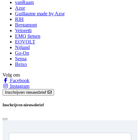
vanRaam
Azor
Guillaume made by Azor
RIH
Bergamont
Veloretti
EMQ fietsen
EOVOLT
Nijland
Go-On
Sensa
Beixo
Volg ons
Facebook
Instagram
Inschrijven nieuwsbrief
Inschrijven nieuwsbrief