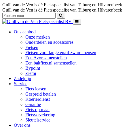
Guill van de Ven is dé Fietsspecialist van Tilburg en Hilvarenbeek
Guill van de Ven is dé Fietsspecialist van Tilburg en Hilvarenbeek
Ons aanbod
Onze merken
Onderdelen en accessoires
Fietsen
Fietsen voor lange en/of zware mensen
Een Azor samenstellen
Een bakfiets.nl samenstellen
Bypoint
Ziemi
Zadelpijn
Service
Fiets leasen
Gespreid betalen
Koerierdienst
Garantie
Fiets op maat
Fietsverzekering
Sleutelservice
Over ons