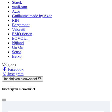
Staerk
vanRaam
Azor
Guillaume made by Azor
RIH
Bergamont
Veloretti
EMQ fietsen
EOVOLT
Nijland
Go-On
Sensa
Beixo
Volg ons
Facebook
Instagram
Inschrijven nieuwsbrief
Inschrijven nieuwsbrief