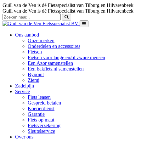
Guill van de Ven is dé Fietsspecialist van Tilburg en Hilvarenbeek
Guill van de Ven is dé Fietsspecialist van Tilburg en Hilvarenbeek
Ons aanbod
Onze merken
Onderdelen en accessoires
Fietsen
Fietsen voor lange en/of zware mensen
Een Azor samenstellen
Een bakfiets.nl samenstellen
Bypoint
Ziemi
Zadelpijn
Service
Fiets leasen
Gespreid betalen
Koerierdienst
Garantie
Fiets op maat
Fietsverzekering
Sleutelservice
Over ons