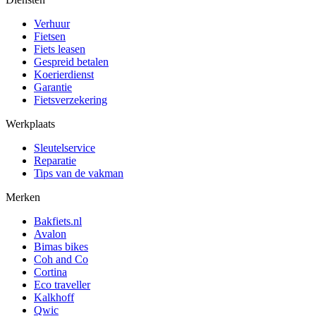
Verhuur
Fietsen
Fiets leasen
Gespreid betalen
Koerierdienst
Garantie
Fietsverzekering
Werkplaats
Sleutelservice
Reparatie
Tips van de vakman
Merken
Bakfiets.nl
Avalon
Bimas bikes
Coh and Co
Cortina
Eco traveller
Kalkhoff
Qwic