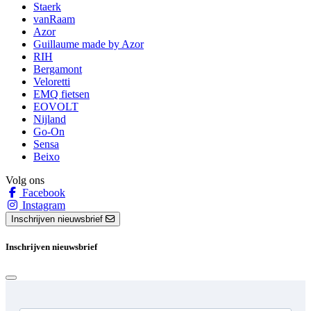
Staerk
vanRaam
Azor
Guillaume made by Azor
RIH
Bergamont
Veloretti
EMQ fietsen
EOVOLT
Nijland
Go-On
Sensa
Beixo
Volg ons
Facebook
Instagram
Inschrijven nieuwsbrief
Inschrijven nieuwsbrief