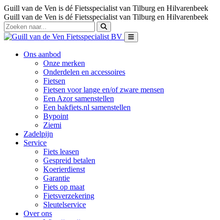
Guill van de Ven is dé Fietsspecialist van Tilburg en Hilvarenbeek
Guill van de Ven is dé Fietsspecialist van Tilburg en Hilvarenbeek
Ons aanbod
Onze merken
Onderdelen en accessoires
Fietsen
Fietsen voor lange en/of zware mensen
Een Azor samenstellen
Een bakfiets.nl samenstellen
Bypoint
Ziemi
Zadelpijn
Service
Fiets leasen
Gespreid betalen
Koerierdienst
Garantie
Fiets op maat
Fietsverzekering
Sleutelservice
Over ons