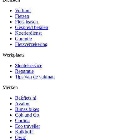
Verhuur
Fietsen
Fiets leasen
Gespreid betalen
Koerierdienst
Garantie
Fietsverzekering
Werkplaats
Sleutelservice
Reparatie
Tips van de vakman
Merken
Bakfiets.nl
Avalon
Bimas bikes
Coh and Co
Cortina
Eco traveller
Kalkhoff
Qwic