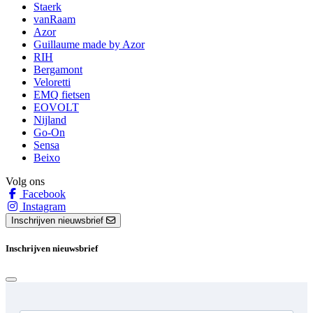
Staerk
vanRaam
Azor
Guillaume made by Azor
RIH
Bergamont
Veloretti
EMQ fietsen
EOVOLT
Nijland
Go-On
Sensa
Beixo
Volg ons
Facebook
Instagram
Inschrijven nieuwsbrief
Inschrijven nieuwsbrief