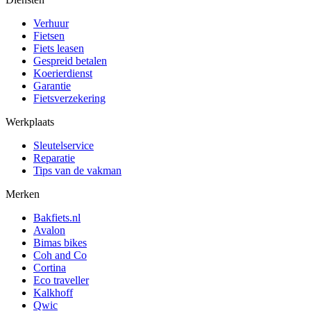
Verhuur
Fietsen
Fiets leasen
Gespreid betalen
Koerierdienst
Garantie
Fietsverzekering
Werkplaats
Sleutelservice
Reparatie
Tips van de vakman
Merken
Bakfiets.nl
Avalon
Bimas bikes
Coh and Co
Cortina
Eco traveller
Kalkhoff
Qwic