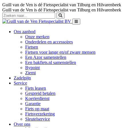
Guill van de Ven is dé Fietsspecialist van Tilburg en Hilvarenbeek
Guill van de Ven is dé Fietsspecialist van Tilburg en Hilvarenbeek
Ons aanbod
Onze merken
Onderdelen en accessoires
Fietsen
Fietsen voor lange en/of zware mensen
Een Azor samenstellen
Een bakfiets.nl samenstellen
Bypoint
Ziemi
Zadelpijn
Service
Fiets leasen
Gespreid betalen
Koerierdienst
Garantie
Fiets op maat
Fietsverzekering
Sleutelservice
Over ons