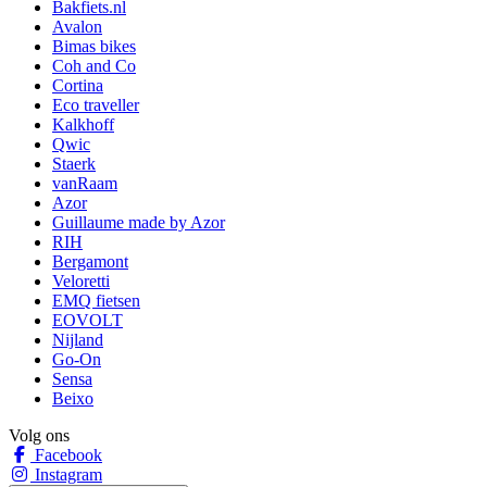
Bakfiets.nl
Avalon
Bimas bikes
Coh and Co
Cortina
Eco traveller
Kalkhoff
Qwic
Staerk
vanRaam
Azor
Guillaume made by Azor
RIH
Bergamont
Veloretti
EMQ fietsen
EOVOLT
Nijland
Go-On
Sensa
Beixo
Volg ons
Facebook
Instagram