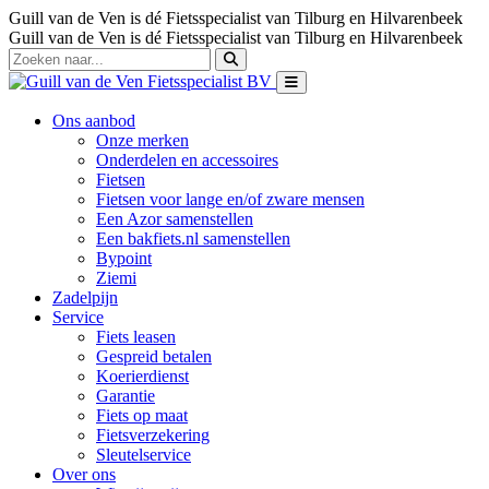
Guill van de Ven is dé Fietsspecialist van Tilburg en Hilvarenbeek
Guill van de Ven is dé Fietsspecialist van Tilburg en Hilvarenbeek
Ons aanbod
Onze merken
Onderdelen en accessoires
Fietsen
Fietsen voor lange en/of zware mensen
Een Azor samenstellen
Een bakfiets.nl samenstellen
Bypoint
Ziemi
Zadelpijn
Service
Fiets leasen
Gespreid betalen
Koerierdienst
Garantie
Fiets op maat
Fietsverzekering
Sleutelservice
Over ons