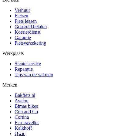
Verhuur
Fietsen
Fiets leasen
Gespreid betalen
Koerierdienst
Garantie
Fietsverzekering
Werkplaats
Sleutelservice
Reparatie
Tips van de vakman
Merken
Bakfiets.nl
Avalon
Bimas bikes
Coh and Co
Cortina
Eco traveller
Kalkhoff
Qwic