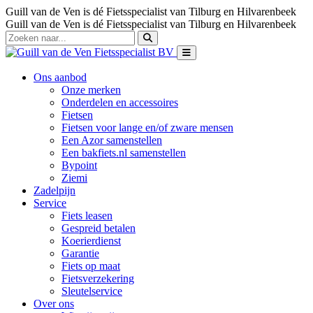
Guill van de Ven is dé Fietsspecialist van Tilburg en Hilvarenbeek
Guill van de Ven is dé Fietsspecialist van Tilburg en Hilvarenbeek
Ons aanbod
Onze merken
Onderdelen en accessoires
Fietsen
Fietsen voor lange en/of zware mensen
Een Azor samenstellen
Een bakfiets.nl samenstellen
Bypoint
Ziemi
Zadelpijn
Service
Fiets leasen
Gespreid betalen
Koerierdienst
Garantie
Fiets op maat
Fietsverzekering
Sleutelservice
Over ons