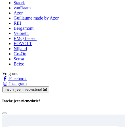
Staerk
vanRaam
Azor
Guillaume made by Azor
RIH
Bergamont
Veloretti
EMQ fietsen
EOVOLT
Nijland
Go-On
Sensa
Beixo
Volg ons
Facebook
Instagram
Inschrijven nieuwsbrief
Inschrijven nieuwsbrief