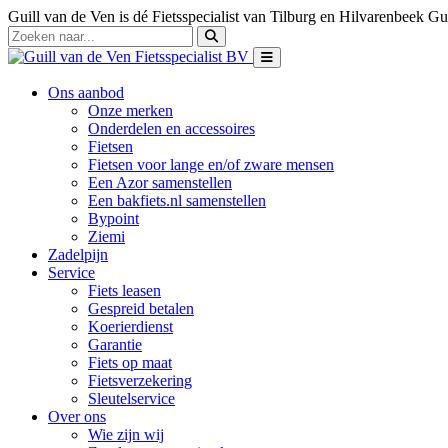
Guill van de Ven is dé Fietsspecialist van Tilburg en Hilvarenbeek
Gui
Ons aanbod
Onze merken
Onderdelen en accessoires
Fietsen
Fietsen voor lange en/of zware mensen
Een Azor samenstellen
Een bakfiets.nl samenstellen
Bypoint
Ziemi
Zadelpijn
Service
Fiets leasen
Gespreid betalen
Koerierdienst
Garantie
Fiets op maat
Fietsverzekering
Sleutelservice
Over ons
Wie zijn wij