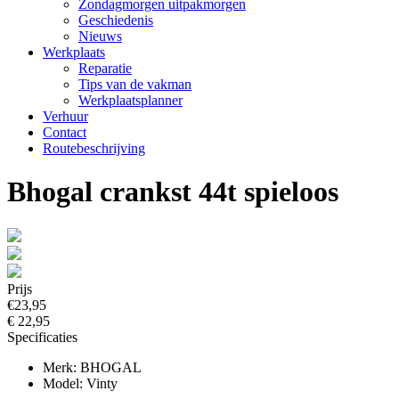
Zondagmorgen uitpakmorgen
Geschiedenis
Nieuws
Werkplaats
Reparatie
Tips van de vakman
Werkplaatsplanner
Verhuur
Contact
Routebeschrijving
Bhogal crankst 44t spieloos
Prijs
€23,95
€ 22,95
Specificaties
Merk: BHOGAL
Model: Vinty