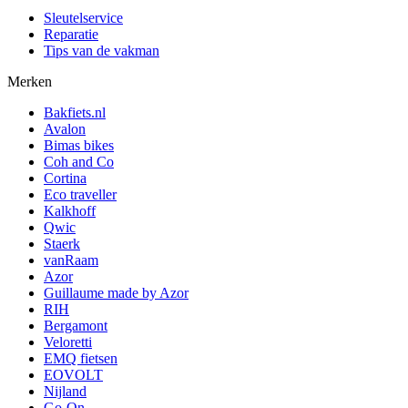
Sleutelservice
Reparatie
Tips van de vakman
Merken
Bakfiets.nl
Avalon
Bimas bikes
Coh and Co
Cortina
Eco traveller
Kalkhoff
Qwic
Staerk
vanRaam
Azor
Guillaume made by Azor
RIH
Bergamont
Veloretti
EMQ fietsen
EOVOLT
Nijland
Go-On