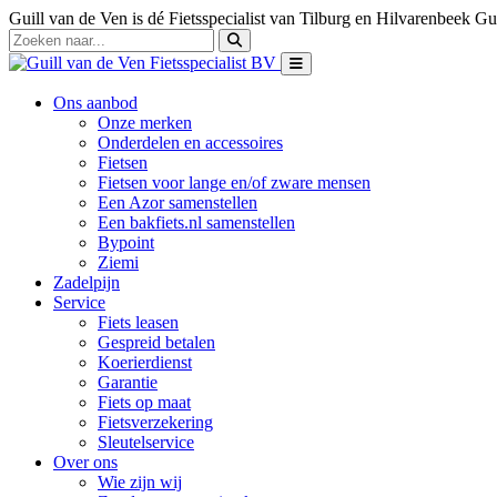
Guill van de Ven is dé Fietsspecialist van Tilburg en Hilvarenbeek
Gui
Ons aanbod
Onze merken
Onderdelen en accessoires
Fietsen
Fietsen voor lange en/of zware mensen
Een Azor samenstellen
Een bakfiets.nl samenstellen
Bypoint
Ziemi
Zadelpijn
Service
Fiets leasen
Gespreid betalen
Koerierdienst
Garantie
Fiets op maat
Fietsverzekering
Sleutelservice
Over ons
Wie zijn wij