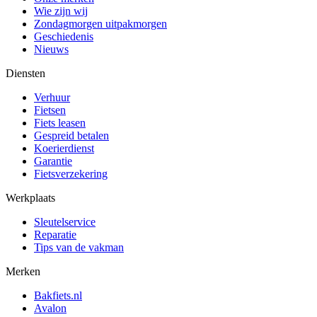
Wie zijn wij
Zondagmorgen uitpakmorgen
Geschiedenis
Nieuws
Diensten
Verhuur
Fietsen
Fiets leasen
Gespreid betalen
Koerierdienst
Garantie
Fietsverzekering
Werkplaats
Sleutelservice
Reparatie
Tips van de vakman
Merken
Bakfiets.nl
Avalon