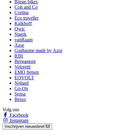
Bimas bikes
Coh and Co
Cortina
Eco traveller
Kalkhoff
Qwic
Staerk
vanRaam
Azor
Guillaume made by Azor
RIH
Bergamont
Veloretti
EMQ fietsen
EOVOLT
Nijland
Go-On
Sensa
Beixo
Volg ons
Facebook
Instagram
Inschrijven nieuwsbrief