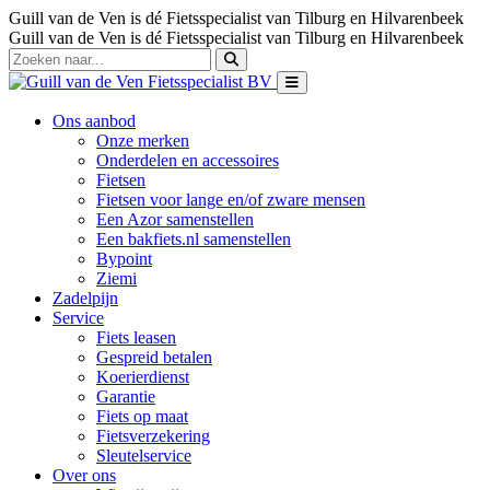
Guill van de Ven is dé Fietsspecialist van Tilburg en Hilvarenbeek
Guill van de Ven is dé Fietsspecialist van Tilburg en Hilvarenbeek
Ons aanbod
Onze merken
Onderdelen en accessoires
Fietsen
Fietsen voor lange en/of zware mensen
Een Azor samenstellen
Een bakfiets.nl samenstellen
Bypoint
Ziemi
Zadelpijn
Service
Fiets leasen
Gespreid betalen
Koerierdienst
Garantie
Fiets op maat
Fietsverzekering
Sleutelservice
Over ons