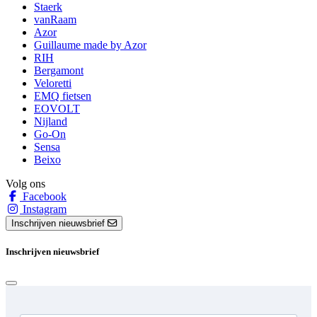
Staerk
vanRaam
Azor
Guillaume made by Azor
RIH
Bergamont
Veloretti
EMQ fietsen
EOVOLT
Nijland
Go-On
Sensa
Beixo
Volg ons
Facebook
Instagram
Inschrijven nieuwsbrief
Inschrijven nieuwsbrief