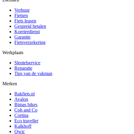
Verhuur
Fietsen
Fiets leasen
Gespreid betalen
Koerierdienst
Garantie
Fietsverzekering
Werkplaats
Sleutelservice
Reparatie
Tips van de vakman
Merken
Bakfiets.nl
Avalon
Bimas bikes
Coh and Co
Cortina
Eco traveller
Kalkhoff
Qwic