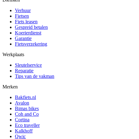
Verhuur
Fietsen
Fiets leasen
Gespreid betalen
Koerierdienst
Garantie
Fietsverzekering
Werkplaats
Sleutelservice
Reparatie
Tips van de vakman
Merken
Bakfiets.nl
Avalon
Bimas bikes
Coh and Co
Cortina
Eco traveller
Kalkhoff
Qwic