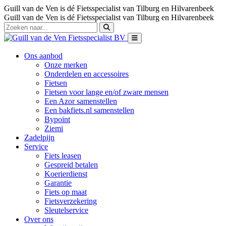
Guill van de Ven is dé Fietsspecialist van Tilburg en Hilvarenbeek
Guill van de Ven is dé Fietsspecialist van Tilburg en Hilvarenbeek
Ons aanbod
Onze merken
Onderdelen en accessoires
Fietsen
Fietsen voor lange en/of zware mensen
Een Azor samenstellen
Een bakfiets.nl samenstellen
Bypoint
Ziemi
Zadelpijn
Service
Fiets leasen
Gespreid betalen
Koerierdienst
Garantie
Fiets op maat
Fietsverzekering
Sleutelservice
Over ons