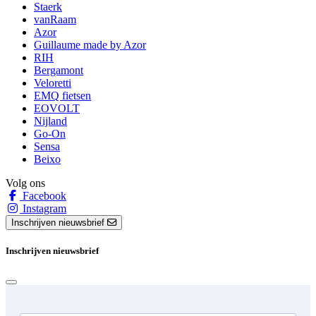
Staerk
vanRaam
Azor
Guillaume made by Azor
RIH
Bergamont
Veloretti
EMQ fietsen
EOVOLT
Nijland
Go-On
Sensa
Beixo
Volg ons
Facebook
Instagram
Inschrijven nieuwsbrief
Inschrijven nieuwsbrief