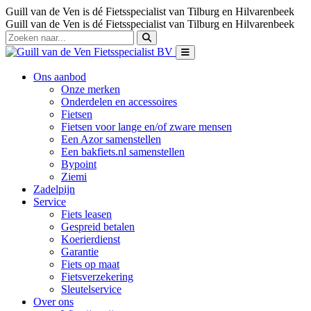
Guill van de Ven is dé Fietsspecialist van Tilburg en Hilvarenbeek
Guill van de Ven is dé Fietsspecialist van Tilburg en Hilvarenbeek
Ons aanbod
Onze merken
Onderdelen en accessoires
Fietsen
Fietsen voor lange en/of zware mensen
Een Azor samenstellen
Een bakfiets.nl samenstellen
Bypoint
Ziemi
Zadelpijn
Service
Fiets leasen
Gespreid betalen
Koerierdienst
Garantie
Fiets op maat
Fietsverzekering
Sleutelservice
Over ons