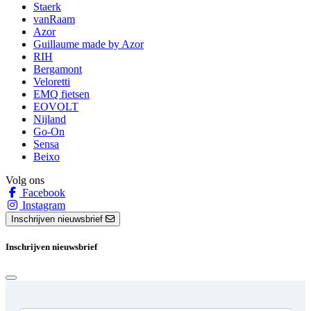
Staerk
vanRaam
Azor
Guillaume made by Azor
RIH
Bergamont
Veloretti
EMQ fietsen
EOVOLT
Nijland
Go-On
Sensa
Beixo
Volg ons
Facebook
Instagram
Inschrijven nieuwsbrief
Inschrijven nieuwsbrief