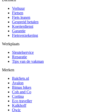
Verhuur
Fietsen
Fiets leasen
Gespreid betalen
Koerierdienst
Garantie
Fietsverzekering
Werkplaats
Sleutelservice
Reparatie
Tips van de vakman
Merken
Bakfiets.nl
Avalon
Bimas bikes
Coh and Co
Cortina
Eco traveller
Kalkhoff
Qwic