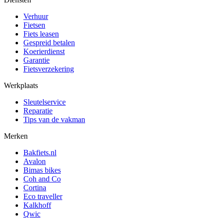
Verhuur
Fietsen
Fiets leasen
Gespreid betalen
Koerierdienst
Garantie
Fietsverzekering
Werkplaats
Sleutelservice
Reparatie
Tips van de vakman
Merken
Bakfiets.nl
Avalon
Bimas bikes
Coh and Co
Cortina
Eco traveller
Kalkhoff
Qwic