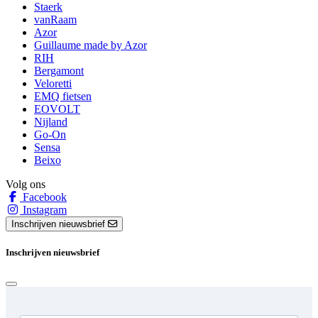
Staerk
vanRaam
Azor
Guillaume made by Azor
RIH
Bergamont
Veloretti
EMQ fietsen
EOVOLT
Nijland
Go-On
Sensa
Beixo
Volg ons
Facebook
Instagram
Inschrijven nieuwsbrief
Inschrijven nieuwsbrief