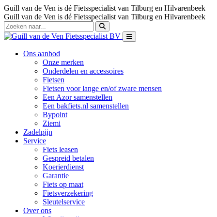
Guill van de Ven is dé Fietsspecialist van Tilburg en Hilvarenbeek
Guill van de Ven is dé Fietsspecialist van Tilburg en Hilvarenbeek
Ons aanbod
Onze merken
Onderdelen en accessoires
Fietsen
Fietsen voor lange en/of zware mensen
Een Azor samenstellen
Een bakfiets.nl samenstellen
Bypoint
Ziemi
Zadelpijn
Service
Fiets leasen
Gespreid betalen
Koerierdienst
Garantie
Fiets op maat
Fietsverzekering
Sleutelservice
Over ons