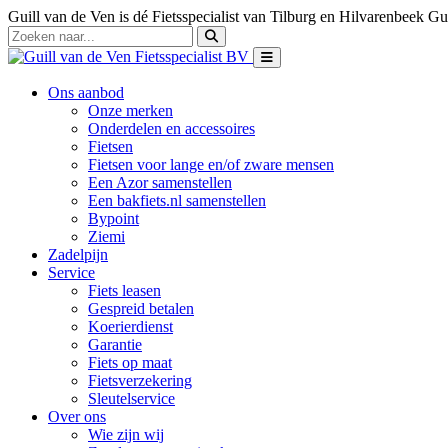
Guill van de Ven is dé Fietsspecialist van Tilburg en Hilvarenbeek
Gui
Ons aanbod
Onze merken
Onderdelen en accessoires
Fietsen
Fietsen voor lange en/of zware mensen
Een Azor samenstellen
Een bakfiets.nl samenstellen
Bypoint
Ziemi
Zadelpijn
Service
Fiets leasen
Gespreid betalen
Koerierdienst
Garantie
Fiets op maat
Fietsverzekering
Sleutelservice
Over ons
Wie zijn wij