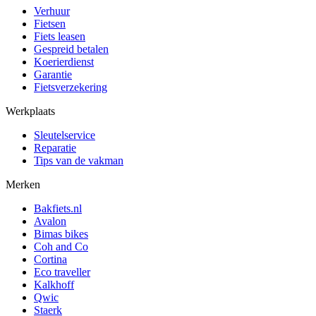
Verhuur
Fietsen
Fiets leasen
Gespreid betalen
Koerierdienst
Garantie
Fietsverzekering
Werkplaats
Sleutelservice
Reparatie
Tips van de vakman
Merken
Bakfiets.nl
Avalon
Bimas bikes
Coh and Co
Cortina
Eco traveller
Kalkhoff
Qwic
Staerk