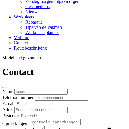
Zondagmorgen uitpakmorgen
Geschiedenis
Nieuws
Werkplaats
Reparatie
Tips van de vakman
Werkplaatsplanner
Verhuur
Contact
Routebeschrijving
Model niet gevonden.
Contact
Naam
Telefoonnummer
E-mail
Adres
Postcode
Opmerkingen