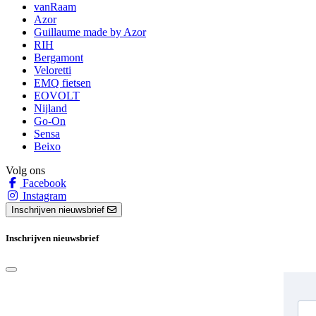
vanRaam
Azor
Guillaume made by Azor
RIH
Bergamont
Veloretti
EMQ fietsen
EOVOLT
Nijland
Go-On
Sensa
Beixo
Volg ons
Facebook
Instagram
Inschrijven nieuwsbrief
Inschrijven nieuwsbrief