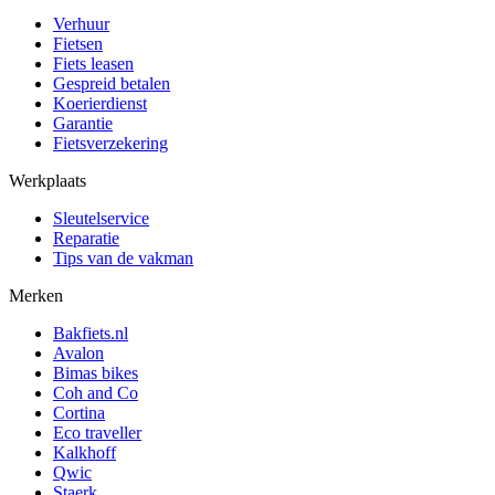
Verhuur
Fietsen
Fiets leasen
Gespreid betalen
Koerierdienst
Garantie
Fietsverzekering
Werkplaats
Sleutelservice
Reparatie
Tips van de vakman
Merken
Bakfiets.nl
Avalon
Bimas bikes
Coh and Co
Cortina
Eco traveller
Kalkhoff
Qwic
Staerk