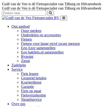
Guill van de Ven is dé Fietsspecialist van Tilburg en Hilvarenbeek
Guill van de Ven is dé Fietsspecialist van Tilburg en Hilvarenbeek
Ons aanbod
Onze merken
Onderdelen en accessoires
Fietsen
Fietsen voor lange en/of zware mensen
Een Azor samenstellen
Een bakfiets.nl samenstellen
Bypoint
Ziemi
Zadelpijn
Service
Fiets leasen
Gespreid betalen
Koerierdienst
Garantie
Fiets op maat
Fietsverzekering
Sleutelservice
Over ons