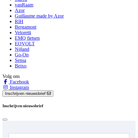
vanRaam
Azor
Guillaume made by Azor
RIH
Bergamont
Veloretti
EMQ fietsen
EOVOLT
Nijland
Go-On
Sensa
Beixo
Volg ons
Facebook
Instagram
Inschrijven nieuwsbrief
Inschrijven nieuwsbrief