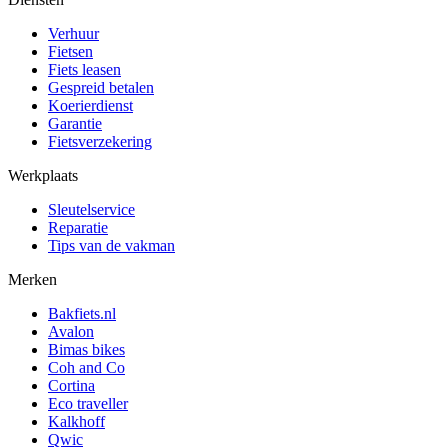
Verhuur
Fietsen
Fiets leasen
Gespreid betalen
Koerierdienst
Garantie
Fietsverzekering
Werkplaats
Sleutelservice
Reparatie
Tips van de vakman
Merken
Bakfiets.nl
Avalon
Bimas bikes
Coh and Co
Cortina
Eco traveller
Kalkhoff
Qwic