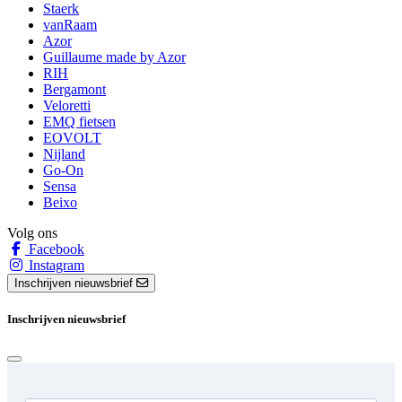
Staerk
vanRaam
Azor
Guillaume made by Azor
RIH
Bergamont
Veloretti
EMQ fietsen
EOVOLT
Nijland
Go-On
Sensa
Beixo
Volg ons
Facebook
Instagram
Inschrijven nieuwsbrief
Inschrijven nieuwsbrief