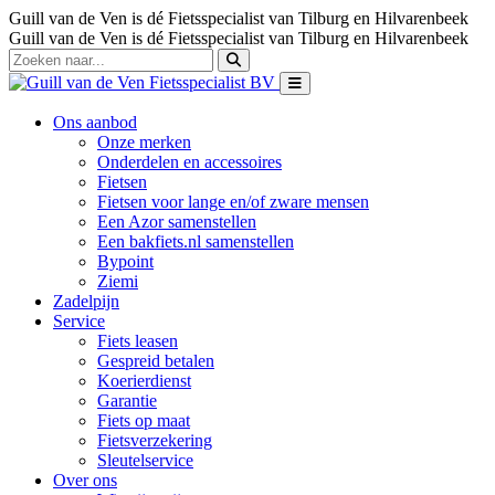
Guill van de Ven is dé Fietsspecialist van Tilburg en Hilvarenbeek
Guill van de Ven is dé Fietsspecialist van Tilburg en Hilvarenbeek
Ons aanbod
Onze merken
Onderdelen en accessoires
Fietsen
Fietsen voor lange en/of zware mensen
Een Azor samenstellen
Een bakfiets.nl samenstellen
Bypoint
Ziemi
Zadelpijn
Service
Fiets leasen
Gespreid betalen
Koerierdienst
Garantie
Fiets op maat
Fietsverzekering
Sleutelservice
Over ons