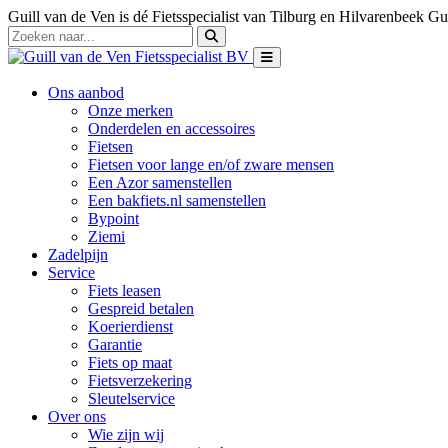
Guill van de Ven is dé Fietsspecialist van Tilburg en Hilvarenbeek
Gui
Ons aanbod
Onze merken
Onderdelen en accessoires
Fietsen
Fietsen voor lange en/of zware mensen
Een Azor samenstellen
Een bakfiets.nl samenstellen
Bypoint
Ziemi
Zadelpijn
Service
Fiets leasen
Gespreid betalen
Koerierdienst
Garantie
Fiets op maat
Fietsverzekering
Sleutelservice
Over ons
Wie zijn wij