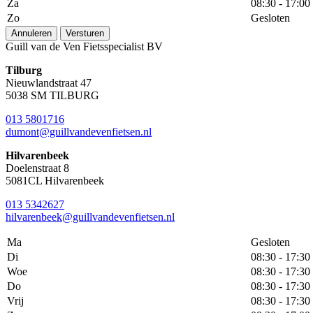
Za
08:30 - 17:00
Zo
Gesloten
Annuleren
Versturen
Guill van de Ven Fietsspecialist BV
Tilburg
Nieuwlandstraat 47
5038 SM TILBURG
013 5801716
dumont@guillvandevenfietsen.nl
Hilvarenbeek
Doelenstraat 8
5081CL Hilvarenbeek
013 5342627
hilvarenbeek@guillvandevenfietsen.nl
Ma
Gesloten
Di
08:30 - 17:30
Woe
08:30 - 17:30
Do
08:30 - 17:30
Vrij
08:30 - 17:30