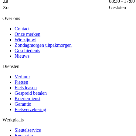
Za
08:30 - 17:00
Zo
Gesloten
Over ons
Contact
Onze merken
Wie zijn wij
Zondagmorgen uitpakmorgen
Geschiedenis
Nieuws
Diensten
Verhuur
Fietsen
Fiets leasen
Gespreid betalen
Koerierdienst
Garantie
Fietsverzekering
Werkplaats
Sleutelservice
Reparatie