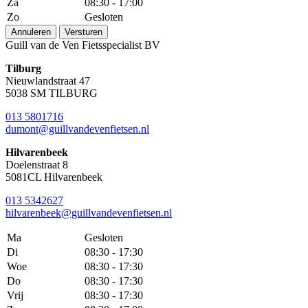
Za
08:30 - 17:00
Zo
Gesloten
Annuleren
Versturen
Guill van de Ven Fietsspecialist BV
Tilburg
Nieuwlandstraat 47
5038 SM TILBURG
013 5801716
dumont@guillvandevenfietsen.nl
Hilvarenbeek
Doelenstraat 8
5081CL Hilvarenbeek
013 5342627
hilvarenbeek@guillvandevenfietsen.nl
Ma
Gesloten
Di
08:30 - 17:30
Woe
08:30 - 17:30
Do
08:30 - 17:30
Vrij
08:30 - 17:30