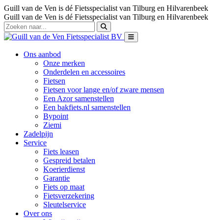
Guill van de Ven is dé Fietsspecialist van Tilburg en Hilvarenbeek
Guill van de Ven is dé Fietsspecialist van Tilburg en Hilvarenbeek
Ons aanbod
Onze merken
Onderdelen en accessoires
Fietsen
Fietsen voor lange en/of zware mensen
Een Azor samenstellen
Een bakfiets.nl samenstellen
Bypoint
Ziemi
Zadelpijn
Service
Fiets leasen
Gespreid betalen
Koerierdienst
Garantie
Fiets op maat
Fietsverzekering
Sleutelservice
Over ons