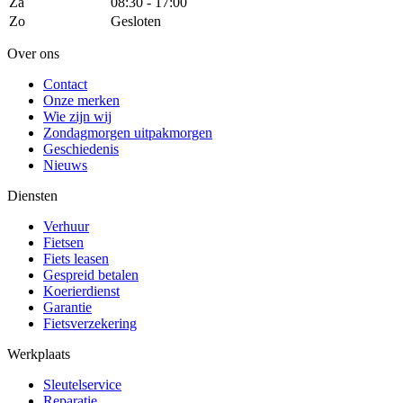
Za
08:30 - 17:00
Zo
Gesloten
Over ons
Contact
Onze merken
Wie zijn wij
Zondagmorgen uitpakmorgen
Geschiedenis
Nieuws
Diensten
Verhuur
Fietsen
Fiets leasen
Gespreid betalen
Koerierdienst
Garantie
Fietsverzekering
Werkplaats
Sleutelservice
Reparatie