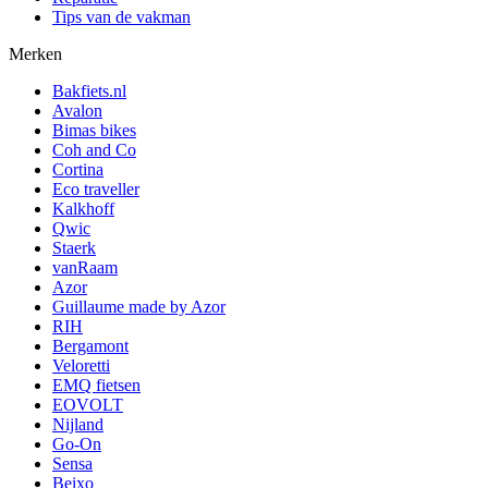
Tips van de vakman
Merken
Bakfiets.nl
Avalon
Bimas bikes
Coh and Co
Cortina
Eco traveller
Kalkhoff
Qwic
Staerk
vanRaam
Azor
Guillaume made by Azor
RIH
Bergamont
Veloretti
EMQ fietsen
EOVOLT
Nijland
Go-On
Sensa
Beixo