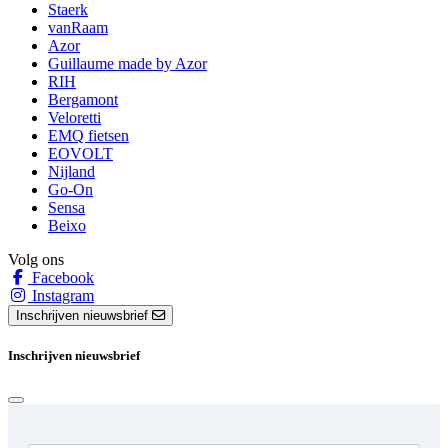
Staerk
vanRaam
Azor
Guillaume made by Azor
RIH
Bergamont
Veloretti
EMQ fietsen
EOVOLT
Nijland
Go-On
Sensa
Beixo
Volg ons
Facebook
Instagram
Inschrijven nieuwsbrief
Inschrijven nieuwsbrief