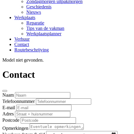
Zondagmorgen uitpakmorgen
Geschiedenis
Nieuws
Werkplaats
Reparatie
Tips van de vakman
Werkplaatsplanner
Verhuur
Contact
Routebeschrijving
Model niet gevonden.
Contact
Naam
Telefoonnummer
E-mail
Adres
Postcode
Opmerkingen