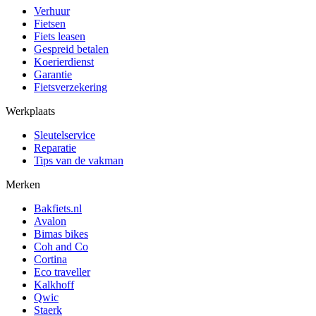
Verhuur
Fietsen
Fiets leasen
Gespreid betalen
Koerierdienst
Garantie
Fietsverzekering
Werkplaats
Sleutelservice
Reparatie
Tips van de vakman
Merken
Bakfiets.nl
Avalon
Bimas bikes
Coh and Co
Cortina
Eco traveller
Kalkhoff
Qwic
Staerk