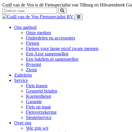
Guill van de Ven is dé Fietsspecialist van Tilburg en Hilvarenbeek
Gui
Ons aanbod
Onze merken
Onderdelen en accessoires
Fietsen
Fietsen voor lange en/of zware mensen
Een Azor samenstellen
Een bakfiets.nl samenstellen
Bypoint
Ziemi
Zadelpijn
Service
Fiets leasen
Gespreid betalen
Koerierdienst
Garantie
Fiets op maat
Fietsverzekering
Sleutelservice
Over ons
Wie zijn wij