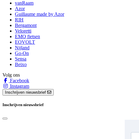
vanRaam
Azor
Guillaume made by Azor
RIH
Bergamont
Veloretti
EMQ fietsen
EOVOLT
Nijland
Go-On
Sensa
Beixo
Volg ons
Facebook
Instagram
Inschrijven nieuwsbrief
Inschrijven nieuwsbrief