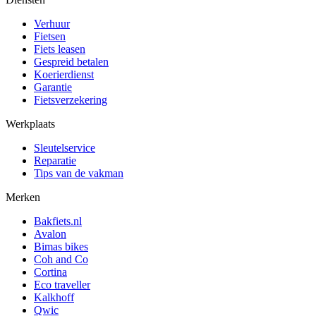
Verhuur
Fietsen
Fiets leasen
Gespreid betalen
Koerierdienst
Garantie
Fietsverzekering
Werkplaats
Sleutelservice
Reparatie
Tips van de vakman
Merken
Bakfiets.nl
Avalon
Bimas bikes
Coh and Co
Cortina
Eco traveller
Kalkhoff
Qwic