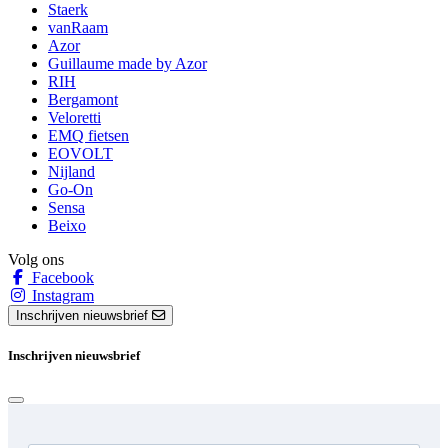
Staerk
vanRaam
Azor
Guillaume made by Azor
RIH
Bergamont
Veloretti
EMQ fietsen
EOVOLT
Nijland
Go-On
Sensa
Beixo
Volg ons
Facebook
Instagram
Inschrijven nieuwsbrief
Inschrijven nieuwsbrief