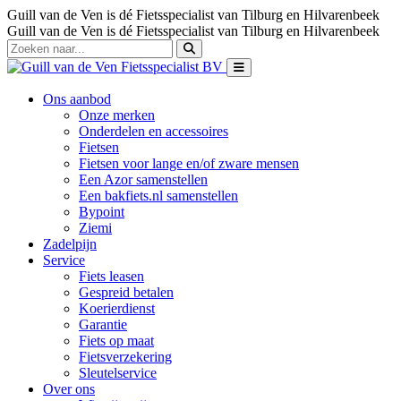
Guill van de Ven is dé Fietsspecialist van Tilburg en Hilvarenbeek
Guill van de Ven is dé Fietsspecialist van Tilburg en Hilvarenbeek
Ons aanbod
Onze merken
Onderdelen en accessoires
Fietsen
Fietsen voor lange en/of zware mensen
Een Azor samenstellen
Een bakfiets.nl samenstellen
Bypoint
Ziemi
Zadelpijn
Service
Fiets leasen
Gespreid betalen
Koerierdienst
Garantie
Fiets op maat
Fietsverzekering
Sleutelservice
Over ons