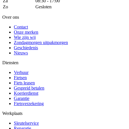
Za
08:30 - 17:00
Zo
Gesloten
Over ons
Contact
Onze merken
Wie zijn wij
Zondagmorgen uitpakmorgen
Geschiedenis
Nieuws
Diensten
Verhuur
Fietsen
Fiets leasen
Gespreid betalen
Koerierdienst
Garantie
Fietsverzekering
Werkplaats
Sleutelservice
Reparatie