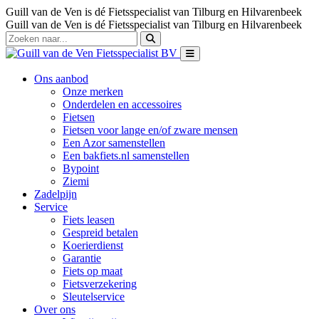
Guill van de Ven is dé Fietsspecialist van Tilburg en Hilvarenbeek
Guill van de Ven is dé Fietsspecialist van Tilburg en Hilvarenbeek
Ons aanbod
Onze merken
Onderdelen en accessoires
Fietsen
Fietsen voor lange en/of zware mensen
Een Azor samenstellen
Een bakfiets.nl samenstellen
Bypoint
Ziemi
Zadelpijn
Service
Fiets leasen
Gespreid betalen
Koerierdienst
Garantie
Fiets op maat
Fietsverzekering
Sleutelservice
Over ons