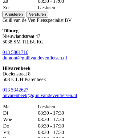
Za
08:30 - 17:00
Zo
Gesloten
Annuleren
Versturen
Guill van de Ven Fietsspecialist BV
Tilburg
Nieuwlandstraat 47
5038 SM TILBURG
013 5801716
dumont@guillvandevenfietsen.nl
Hilvarenbeek
Doelenstraat 8
5081CL Hilvarenbeek
013 5342627
hilvarenbeek@guillvandevenfietsen.nl
Ma
Gesloten
Di
08:30 - 17:30
Woe
08:30 - 17:30
Do
08:30 - 17:30
Vrij
08:30 - 17:30