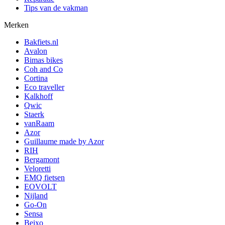
Tips van de vakman
Merken
Bakfiets.nl
Avalon
Bimas bikes
Coh and Co
Cortina
Eco traveller
Kalkhoff
Qwic
Staerk
vanRaam
Azor
Guillaume made by Azor
RIH
Bergamont
Veloretti
EMQ fietsen
EOVOLT
Nijland
Go-On
Sensa
Beixo