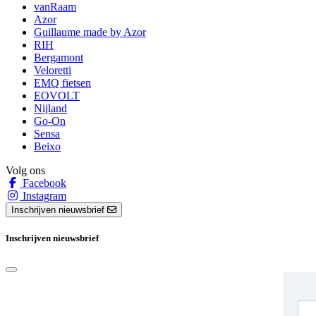
vanRaam
Azor
Guillaume made by Azor
RIH
Bergamont
Veloretti
EMQ fietsen
EOVOLT
Nijland
Go-On
Sensa
Beixo
Volg ons
Facebook
Instagram
Inschrijven nieuwsbrief
Inschrijven nieuwsbrief