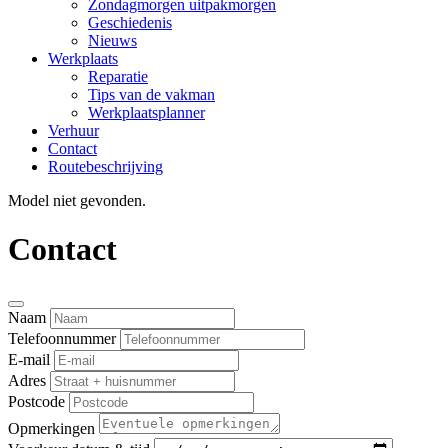
Zondagmorgen uitpakmorgen
Geschiedenis
Nieuws
Werkplaats
Reparatie
Tips van de vakman
Werkplaatsplanner
Verhuur
Contact
Routebeschrijving
Model niet gevonden.
Contact
Naam
Telefoonnummer
E-mail
Adres
Postcode
Opmerkingen