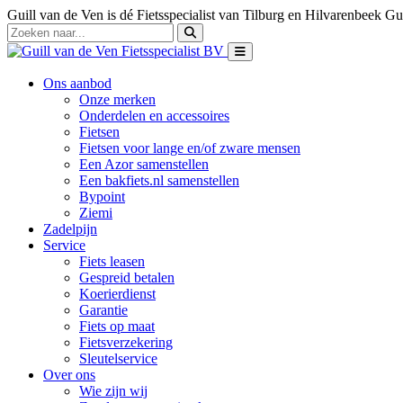
Guill van de Ven is dé Fietsspecialist van Tilburg en Hilvarenbeek
Gui
Ons aanbod
Onze merken
Onderdelen en accessoires
Fietsen
Fietsen voor lange en/of zware mensen
Een Azor samenstellen
Een bakfiets.nl samenstellen
Bypoint
Ziemi
Zadelpijn
Service
Fiets leasen
Gespreid betalen
Koerierdienst
Garantie
Fiets op maat
Fietsverzekering
Sleutelservice
Over ons
Wie zijn wij