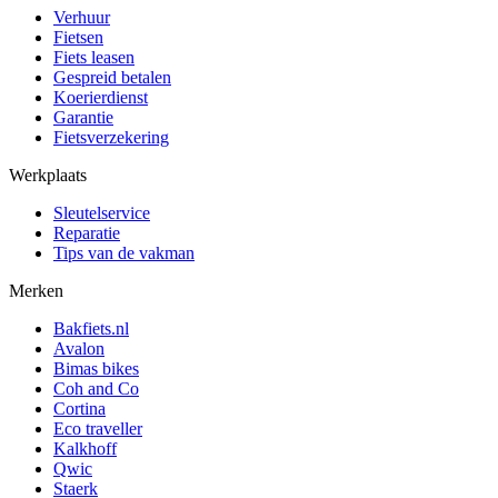
Verhuur
Fietsen
Fiets leasen
Gespreid betalen
Koerierdienst
Garantie
Fietsverzekering
Werkplaats
Sleutelservice
Reparatie
Tips van de vakman
Merken
Bakfiets.nl
Avalon
Bimas bikes
Coh and Co
Cortina
Eco traveller
Kalkhoff
Qwic
Staerk