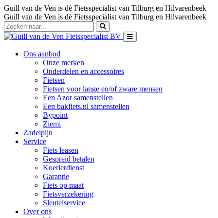
Guill van de Ven is dé Fietsspecialist van Tilburg en Hilvarenbeek
Guill van de Ven is dé Fietsspecialist van Tilburg en Hilvarenbeek
Ons aanbod
Onze merken
Onderdelen en accessoires
Fietsen
Fietsen voor lange en/of zware mensen
Een Azor samenstellen
Een bakfiets.nl samenstellen
Bypoint
Ziemi
Zadelpijn
Service
Fiets leasen
Gespreid betalen
Koerierdienst
Garantie
Fiets op maat
Fietsverzekering
Sleutelservice
Over ons