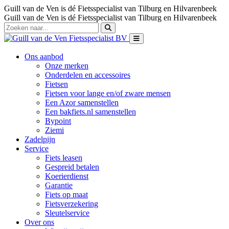
Guill van de Ven is dé Fietsspecialist van Tilburg en Hilvarenbeek
Guill van de Ven is dé Fietsspecialist van Tilburg en Hilvarenbeek
Ons aanbod
Onze merken
Onderdelen en accessoires
Fietsen
Fietsen voor lange en/of zware mensen
Een Azor samenstellen
Een bakfiets.nl samenstellen
Bypoint
Ziemi
Zadelpijn
Service
Fiets leasen
Gespreid betalen
Koerierdienst
Garantie
Fiets op maat
Fietsverzekering
Sleutelservice
Over ons