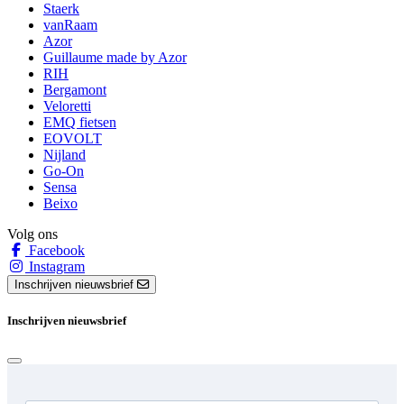
Staerk
vanRaam
Azor
Guillaume made by Azor
RIH
Bergamont
Veloretti
EMQ fietsen
EOVOLT
Nijland
Go-On
Sensa
Beixo
Volg ons
Facebook
Instagram
Inschrijven nieuwsbrief
Inschrijven nieuwsbrief