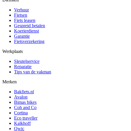
Verhuur
Fietsen
Fiets leasen
Gespreid betalen
Koerierdienst
Garantie
Fietsverzekering
Werkplaats
Sleutelservice
Reparatie
Tips van de vakman
Merken
Bakfiets.nl
Avalon
Bimas bikes
Coh and Co
Cortina
Eco traveller
Kalkhoff
Qwic