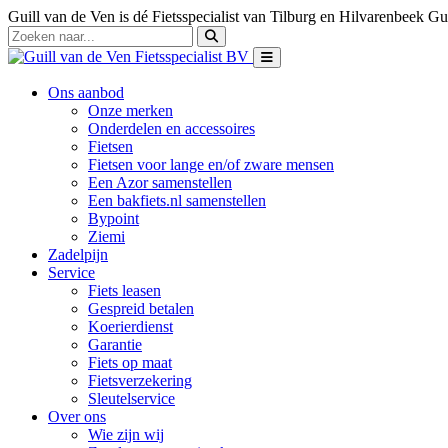
Guill van de Ven is dé Fietsspecialist van Tilburg en Hilvarenbeek
Gui
Ons aanbod
Onze merken
Onderdelen en accessoires
Fietsen
Fietsen voor lange en/of zware mensen
Een Azor samenstellen
Een bakfiets.nl samenstellen
Bypoint
Ziemi
Zadelpijn
Service
Fiets leasen
Gespreid betalen
Koerierdienst
Garantie
Fiets op maat
Fietsverzekering
Sleutelservice
Over ons
Wie zijn wij