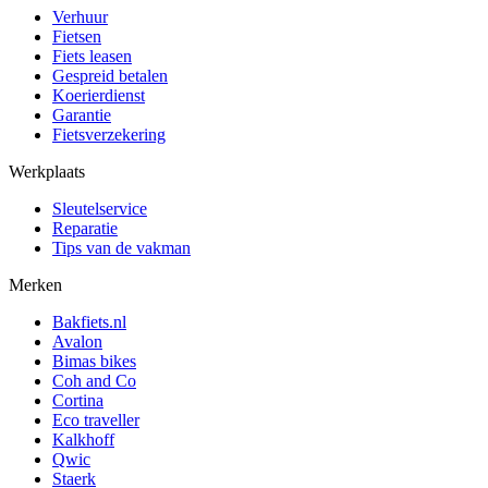
Verhuur
Fietsen
Fiets leasen
Gespreid betalen
Koerierdienst
Garantie
Fietsverzekering
Werkplaats
Sleutelservice
Reparatie
Tips van de vakman
Merken
Bakfiets.nl
Avalon
Bimas bikes
Coh and Co
Cortina
Eco traveller
Kalkhoff
Qwic
Staerk