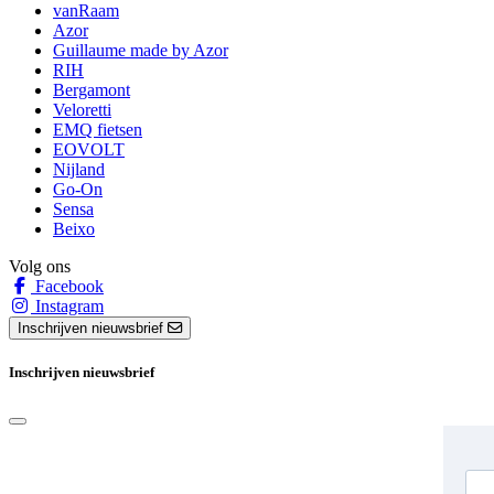
vanRaam
Azor
Guillaume made by Azor
RIH
Bergamont
Veloretti
EMQ fietsen
EOVOLT
Nijland
Go-On
Sensa
Beixo
Volg ons
Facebook
Instagram
Inschrijven nieuwsbrief
Inschrijven nieuwsbrief