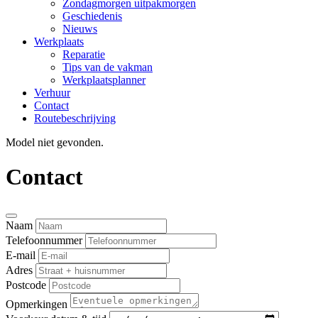
Zondagmorgen uitpakmorgen
Geschiedenis
Nieuws
Werkplaats
Reparatie
Tips van de vakman
Werkplaatsplanner
Verhuur
Contact
Routebeschrijving
Model niet gevonden.
Contact
Naam
Telefoonnummer
E-mail
Adres
Postcode
Opmerkingen