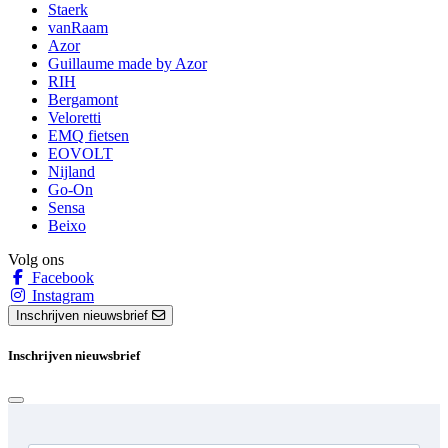
Staerk
vanRaam
Azor
Guillaume made by Azor
RIH
Bergamont
Veloretti
EMQ fietsen
EOVOLT
Nijland
Go-On
Sensa
Beixo
Volg ons
Facebook
Instagram
Inschrijven nieuwsbrief
Inschrijven nieuwsbrief