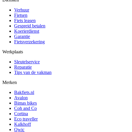
Verhuur
Fietsen
Fiets leasen
Gespreid betalen
Koerierdienst
Garantie
Fietsverzekering
Werkplaats
Sleutelservice
Reparatie
Tips van de vakman
Merken
Bakfiets.nl
Avalon
Bimas bikes
Coh and Co
Cortina
Eco traveller
Kalkhoff
Qwic