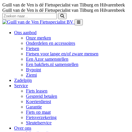
Guill van de Ven is dé Fietsspecialist van Tilburg en Hilvarenbeek
Guill van de Ven is dé Fietsspecialist van Tilburg en Hilvarenbeek
Ons aanbod
Onze merken
Onderdelen en accessoires
Fietsen
Fietsen voor lange en/of zware mensen
Een Azor samenstellen
Een bakfiets.nl samenstellen
Bypoint
Ziemi
Zadelpijn
Service
Fiets leasen
Gespreid betalen
Koerierdienst
Garantie
Fiets op maat
Fietsverzekering
Sleutelservice
Over ons