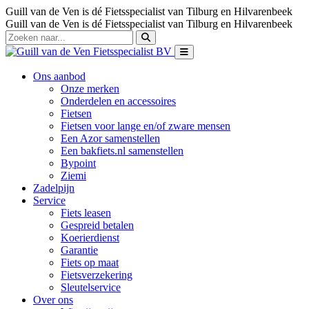
Guill van de Ven is dé Fietsspecialist van Tilburg en Hilvarenbeek
Guill van de Ven is dé Fietsspecialist van Tilburg en Hilvarenbeek
Ons aanbod
Onze merken
Onderdelen en accessoires
Fietsen
Fietsen voor lange en/of zware mensen
Een Azor samenstellen
Een bakfiets.nl samenstellen
Bypoint
Ziemi
Zadelpijn
Service
Fiets leasen
Gespreid betalen
Koerierdienst
Garantie
Fiets op maat
Fietsverzekering
Sleutelservice
Over ons