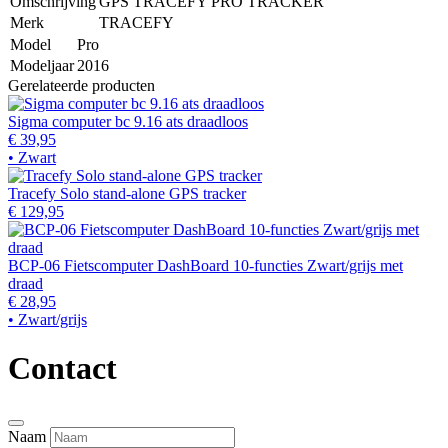
Omschrijving
GPS TRACEFY PRO TRACKER
Merk
TRACEFY
Model
Pro
Modeljaar
2016
Gerelateerde producten
Sigma computer bc 9.16 ats draadloos
€ 39,95
• Zwart
Tracefy Solo stand-alone GPS tracker
€ 129,95
BCP-06 Fietscomputer DashBoard 10-functies Zwart/grijs met
draad
€ 28,95
• Zwart/grijs
Contact
Naam