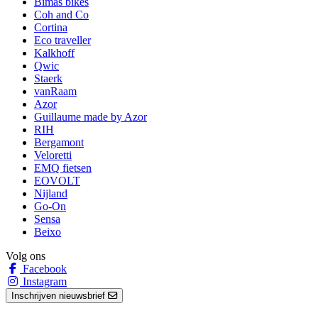
Bimas bikes
Coh and Co
Cortina
Eco traveller
Kalkhoff
Qwic
Staerk
vanRaam
Azor
Guillaume made by Azor
RIH
Bergamont
Veloretti
EMQ fietsen
EOVOLT
Nijland
Go-On
Sensa
Beixo
Volg ons
Facebook
Instagram
Inschrijven nieuwsbrief