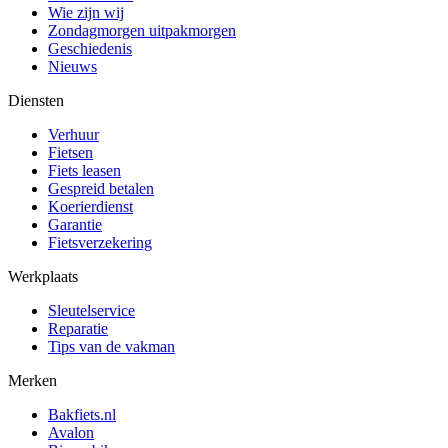
Wie zijn wij
Zondagmorgen uitpakmorgen
Geschiedenis
Nieuws
Diensten
Verhuur
Fietsen
Fiets leasen
Gespreid betalen
Koerierdienst
Garantie
Fietsverzekering
Werkplaats
Sleutelservice
Reparatie
Tips van de vakman
Merken
Bakfiets.nl
Avalon