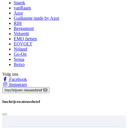
Staerk
vanRaam
Azor
Guillaume made by Azor
RIH
Bergamont
Veloretti
EMQ fietsen
EOVOLT
Nijland
Go-On
Sensa
Beixo
Volg ons
Facebook
Instagram
Inschrijven nieuwsbrief
Inschrijven nieuwsbrief