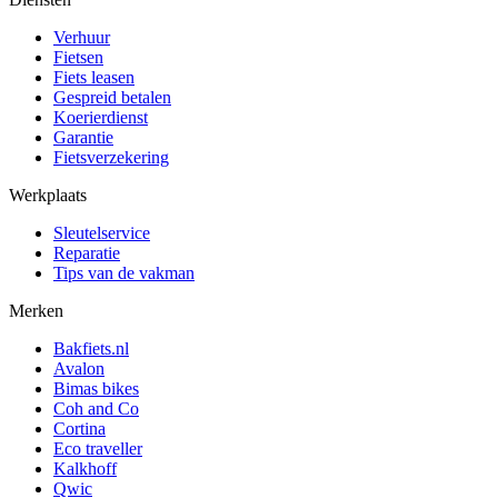
Verhuur
Fietsen
Fiets leasen
Gespreid betalen
Koerierdienst
Garantie
Fietsverzekering
Werkplaats
Sleutelservice
Reparatie
Tips van de vakman
Merken
Bakfiets.nl
Avalon
Bimas bikes
Coh and Co
Cortina
Eco traveller
Kalkhoff
Qwic