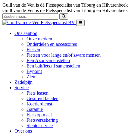
Guill van de Ven is dé Fietsspecialist van Tilburg en Hilvarenbeek
Guill van de Ven is dé Fietsspecialist van Tilburg en Hilvarenbeek
Ons aanbod
Onze merken
Onderdelen en accessoires
Fietsen
Fietsen voor lange en/of zware mensen
Een Azor samenstellen
Een bakfiets.nl samenstellen
Bypoint
Ziemi
Zadelpijn
Service
Fiets leasen
Gespreid betalen
Koerierdienst
Garantie
Fiets op maat
Fietsverzekering
Sleutelservice
Over ons