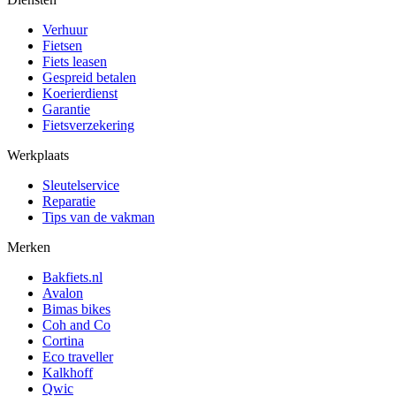
Verhuur
Fietsen
Fiets leasen
Gespreid betalen
Koerierdienst
Garantie
Fietsverzekering
Werkplaats
Sleutelservice
Reparatie
Tips van de vakman
Merken
Bakfiets.nl
Avalon
Bimas bikes
Coh and Co
Cortina
Eco traveller
Kalkhoff
Qwic