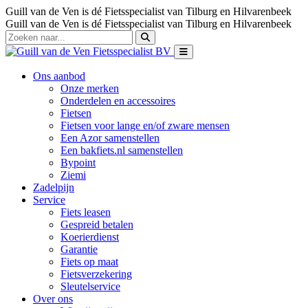
Guill van de Ven is dé Fietsspecialist van Tilburg en Hilvarenbeek
Guill van de Ven is dé Fietsspecialist van Tilburg en Hilvarenbeek
Ons aanbod
Onze merken
Onderdelen en accessoires
Fietsen
Fietsen voor lange en/of zware mensen
Een Azor samenstellen
Een bakfiets.nl samenstellen
Bypoint
Ziemi
Zadelpijn
Service
Fiets leasen
Gespreid betalen
Koerierdienst
Garantie
Fiets op maat
Fietsverzekering
Sleutelservice
Over ons