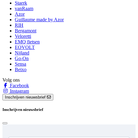
Staerk
vanRaam
Azor
Guillaume made by Azor
RIH
Bergamont
Veloretti
EMQ fietsen
EOVOLT
Nijland
Go-On
Sensa
Beixo
Volg ons
Facebook
Instagram
Inschrijven nieuwsbrief
Inschrijven nieuwsbrief