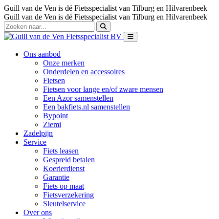
Guill van de Ven is dé Fietsspecialist van Tilburg en Hilvarenbeek
Guill van de Ven is dé Fietsspecialist van Tilburg en Hilvarenbeek
Ons aanbod
Onze merken
Onderdelen en accessoires
Fietsen
Fietsen voor lange en/of zware mensen
Een Azor samenstellen
Een bakfiets.nl samenstellen
Bypoint
Ziemi
Zadelpijn
Service
Fiets leasen
Gespreid betalen
Koerierdienst
Garantie
Fiets op maat
Fietsverzekering
Sleutelservice
Over ons