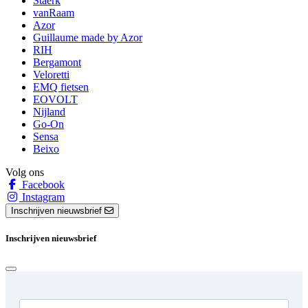
Staerk
vanRaam
Azor
Guillaume made by Azor
RIH
Bergamont
Veloretti
EMQ fietsen
EOVOLT
Nijland
Go-On
Sensa
Beixo
Volg ons
Facebook
Instagram
Inschrijven nieuwsbrief
Inschrijven nieuwsbrief