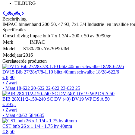
TILBURG
Beschrijving
IMPAC binnenband 200-50, 47-93, 7x1 3/4 Industrie- en invallide-toe
Specificaties
Omschrijving
Impac bnb 7 x 1 3/4 - 200 x 50 av 30/90gr
Merk
IMPAC
Model
S180/200-AV-30/90-IM
Modeljaar
2016
Gerelateerde producten
DV15 Bib 27/28x7/8-1.10 blitz 40mm schwalbe 18/28-622/6
€ 8,90
• Zwart
• Maat 18-622 20-622 22-622 23-622 25
BIB 28X11/2-150-240 SC DV (40) DV19 WP DS A 50
€ 395,-
• Zwart
• Maat 40/62-584/635
CST bnb 26 x 1 1/4 - 1.75 hv 40mm
€ 8,50