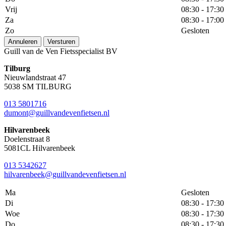
Vrij
08:30 - 17:30
Za
08:30 - 17:00
Zo
Gesloten
Annuleren
Versturen
Guill van de Ven Fietsspecialist BV
Tilburg
Nieuwlandstraat 47
5038 SM TILBURG
013 5801716
dumont@guillvandevenfietsen.nl
Hilvarenbeek
Doelenstraat 8
5081CL Hilvarenbeek
013 5342627
hilvarenbeek@guillvandevenfietsen.nl
Ma
Gesloten
Di
08:30 - 17:30
Woe
08:30 - 17:30
Do
08:30 - 17:30