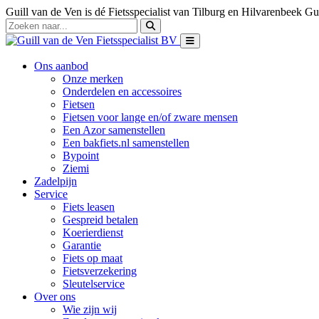
Guill van de Ven is dé Fietsspecialist van Tilburg en Hilvarenbeek
Gui
Ons aanbod
Onze merken
Onderdelen en accessoires
Fietsen
Fietsen voor lange en/of zware mensen
Een Azor samenstellen
Een bakfiets.nl samenstellen
Bypoint
Ziemi
Zadelpijn
Service
Fiets leasen
Gespreid betalen
Koerierdienst
Garantie
Fiets op maat
Fietsverzekering
Sleutelservice
Over ons
Wie zijn wij