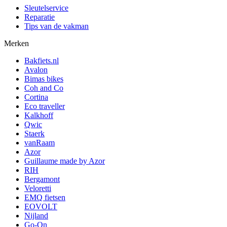
Sleutelservice
Reparatie
Tips van de vakman
Merken
Bakfiets.nl
Avalon
Bimas bikes
Coh and Co
Cortina
Eco traveller
Kalkhoff
Qwic
Staerk
vanRaam
Azor
Guillaume made by Azor
RIH
Bergamont
Veloretti
EMQ fietsen
EOVOLT
Nijland
Go-On