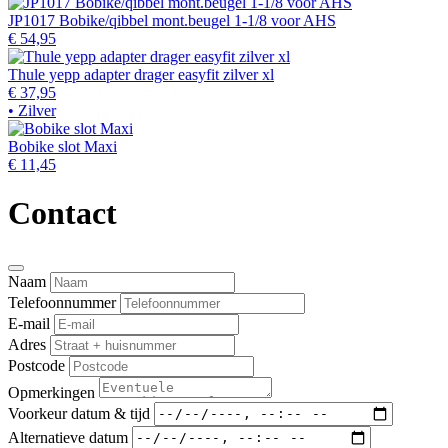
JP1017 Bobike/qibbel mont.beugel 1-1/8 voor AHS
€ 54,95
Thule yepp adapter drager easyfit zilver xl
€ 37,95
• Zilver
Bobike slot Maxi
€ 11,45
Contact
Naam
Telefoonnummer
E-mail
Adres
Postcode
Opmerkingen
Voorkeur datum & tijd
Alternatieve datum