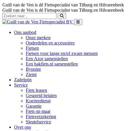
Guill van de Ven is dé Fietsspecialist van Tilburg en Hilvarenbeek
Guill van de Ven is dé Fietsspecialist van Tilburg en Hilvarenbeek
Ons aanbod
Onze merken
Onderdelen en accessoires
Fietsen
Fietsen voor lange en/of zware mensen
Een Azor samenstellen
Een bakfiets.nl samenstellen
Bypoint
Ziemi
Zadelpijn
Service
Fiets leasen
Gespreid betalen
Koerierdienst
Garantie
Fiets op maat
Fietsverzekering
Sleutelservice
Over ons