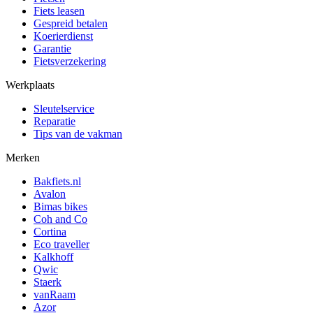
Fiets leasen
Gespreid betalen
Koerierdienst
Garantie
Fietsverzekering
Werkplaats
Sleutelservice
Reparatie
Tips van de vakman
Merken
Bakfiets.nl
Avalon
Bimas bikes
Coh and Co
Cortina
Eco traveller
Kalkhoff
Qwic
Staerk
vanRaam
Azor