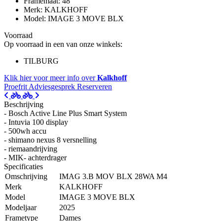
Framemaat: 48
Merk: KALKHOFF
Model: IMAGE 3 MOVE BLX
Voorraad
Op voorraad in een van onze winkels:
TILBURG
Klik hier voor meer info over
Kalkhoff
Proefrit
Adviesgesprek
Reserveren
Beschrijving
- Bosch Active Line Plus Smart System
- Intuvia 100 display
- 500wh accu
- shimano nexus 8 versnelling
- riemaandrijving
- MIK- achterdrager
Specificaties
Omschrijving
IMAG 3.B MOV BLX 28WA M4
Merk
KALKHOFF
Model
IMAGE 3 MOVE BLX
Modeljaar
2025
Frametype
Dames