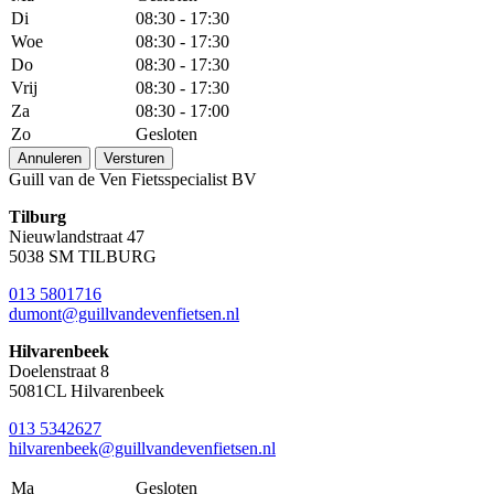
Di
08:30 - 17:30
Woe
08:30 - 17:30
Do
08:30 - 17:30
Vrij
08:30 - 17:30
Za
08:30 - 17:00
Zo
Gesloten
Annuleren
Versturen
Guill van de Ven Fietsspecialist BV
Tilburg
Nieuwlandstraat 47
5038 SM TILBURG
013 5801716
dumont@guillvandevenfietsen.nl
Hilvarenbeek
Doelenstraat 8
5081CL Hilvarenbeek
013 5342627
hilvarenbeek@guillvandevenfietsen.nl
Ma
Gesloten