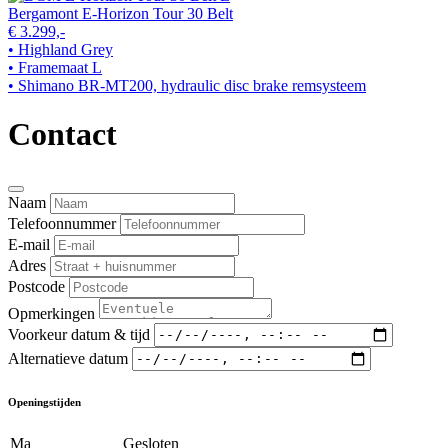
Bergamont E-Horizon Tour 30 Belt
€ 3.299,-
• Highland Grey
• Framemaat L
• Shimano BR-MT200, hydraulic disc brake remsysteem
Contact
Naam
Telefoonnummer
E-mail
Adres
Postcode
Opmerkingen
Voorkeur datum & tijd
Alternatieve datum
Openingstijden
Ma
Gesloten