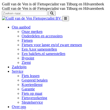
Guill van de Ven is dé Fietsspecialist van Tilburg en Hilvarenbeek
Guill van de Ven is dé Fietsspecialist van Tilburg en Hilvarenbeek
Ons aanbod
Onze merken
Onderdelen en accessoires
Fietsen
Fietsen voor lange en/of zware mensen
Een Azor samenstellen
Een bakfiets.nl samenstellen
Bypoint
Ziemi
Zadelpijn
Service
Fiets leasen
Gespreid betalen
Koerierdienst
Garantie
Fiets op maat
Fietsverzekering
Sleutelservice
Over ons