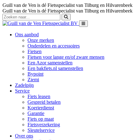
Guill van de Ven is dé Fietsspecialist van Tilburg en Hilvarenbeek
Guill van de Ven is dé Fietsspecialist van Tilburg en Hilvarenbeek
Ons aanbod
Onze merken
Onderdelen en accessoires
Fietsen
Fietsen voor lange en/of zware mensen
Een Azor samenstellen
Een bakfiets.nl samenstellen
Bypoint
Ziemi
Zadelpijn
Service
Fiets leasen
Gespreid betalen
Koerierdienst
Garantie
Fiets op maat
Fietsverzekering
Sleutelservice
Over ons