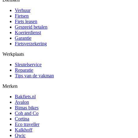
Verhuur
Fietsen
Fiets leasen
Gespreid betalen
Koerierdienst
Garantie
Fietsverzekering
Werkplaats
Sleutelservice
Reparatie
Tips van de vakman
Merken
Bakfiets.nl
Avalon
Bimas bikes
Coh and Co
Cortina
Eco traveller
Kalkhoff
Qwic