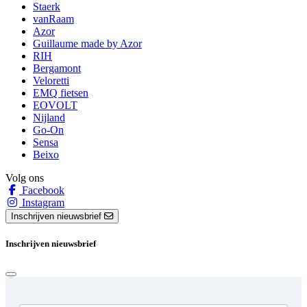
Staerk
vanRaam
Azor
Guillaume made by Azor
RIH
Bergamont
Veloretti
EMQ fietsen
EOVOLT
Nijland
Go-On
Sensa
Beixo
Volg ons
Facebook
Instagram
Inschrijven nieuwsbrief
Inschrijven nieuwsbrief