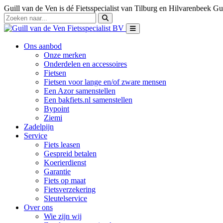
Guill van de Ven is dé Fietsspecialist van Tilburg en Hilvarenbeek
Gui
Ons aanbod
Onze merken
Onderdelen en accessoires
Fietsen
Fietsen voor lange en/of zware mensen
Een Azor samenstellen
Een bakfiets.nl samenstellen
Bypoint
Ziemi
Zadelpijn
Service
Fiets leasen
Gespreid betalen
Koerierdienst
Garantie
Fiets op maat
Fietsverzekering
Sleutelservice
Over ons
Wie zijn wij