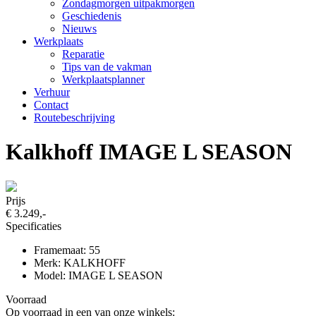
Zondagmorgen uitpakmorgen
Geschiedenis
Nieuws
Werkplaats
Reparatie
Tips van de vakman
Werkplaatsplanner
Verhuur
Contact
Routebeschrijving
Kalkhoff IMAGE L SEASON
Prijs
€ 3.249,-
Specificaties
Framemaat: 55
Merk: KALKHOFF
Model: IMAGE L SEASON
Voorraad
Op voorraad in een van onze winkels: