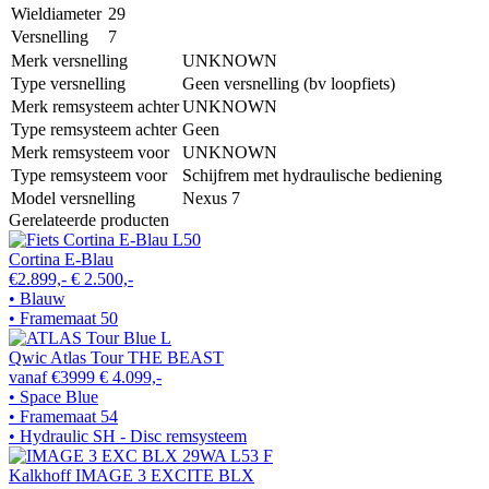
Wieldiameter
29
Versnelling
7
Merk versnelling
UNKNOWN
Type versnelling
Geen versnelling (bv loopfiets)
Merk remsysteem achter
UNKNOWN
Type remsysteem achter
Geen
Merk remsysteem voor
UNKNOWN
Type remsysteem voor
Schijfrem met hydraulische bediening
Model versnelling
Nexus 7
Gerelateerde producten
Cortina E-Blau
€2.899,-
€ 2.500,-
• Blauw
• Framemaat 50
Qwic Atlas Tour THE BEAST
vanaf €3999
€ 4.099,-
• Space Blue
• Framemaat 54
• Hydraulic SH - Disc remsysteem
Kalkhoff IMAGE 3 EXCITE BLX