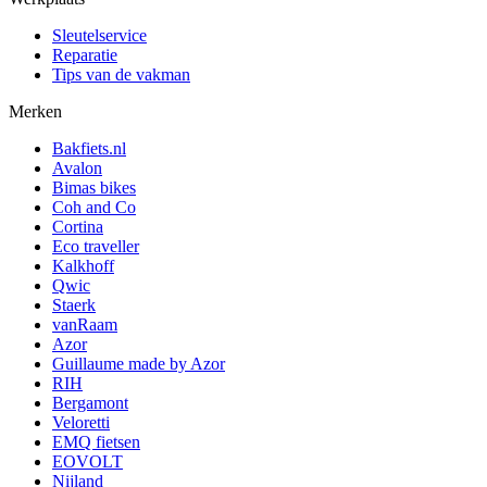
Sleutelservice
Reparatie
Tips van de vakman
Merken
Bakfiets.nl
Avalon
Bimas bikes
Coh and Co
Cortina
Eco traveller
Kalkhoff
Qwic
Staerk
vanRaam
Azor
Guillaume made by Azor
RIH
Bergamont
Veloretti
EMQ fietsen
EOVOLT
Nijland