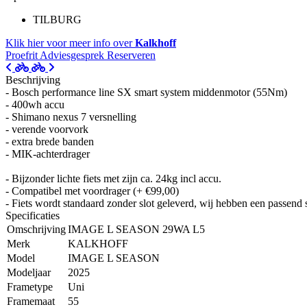
TILBURG
Klik hier voor meer info over
Kalkhoff
Proefrit
Adviesgesprek
Reserveren
Beschrijving
- Bosch performance line SX smart system middenmotor (55Nm)
- 400wh accu
- Shimano nexus 7 versnelling
- verende voorvork
- extra brede banden
- MIK-achterdrager
- Bijzonder lichte fiets met zijn ca. 24kg incl accu.
- Compatibel met voordrager (+ €99,00)
- Fiets wordt standaard zonder slot geleverd, wij hebben een passend
Specificaties
Omschrijving
IMAGE L SEASON 29WA L5
Merk
KALKHOFF
Model
IMAGE L SEASON
Modeljaar
2025
Frametype
Uni
Framemaat
55