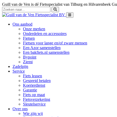
Guill van de Ven is dé Fietsspecialist van Tilburg en Hilvarenbeek
Gui
Ons aanbod
Onze merken
Onderdelen en accessoires
Fietsen
Fietsen voor lange en/of zware mensen
Een Azor samenstellen
Een bakfiets.nl samenstellen
Bypoint
Ziemi
Zadelpijn
Service
Fiets leasen
Gespreid betalen
Koerierdienst
Garantie
Fiets op maat
Fietsverzekering
Sleutelservice
Over ons
Wie zijn wij