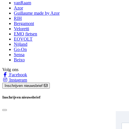
vanRaam
Azor
Guillaume made by Azor
RIH
Bergamont
Veloretti
EMQ fietsen
EOVOLT
Nijland
Go-On
Sensa
Beixo
Volg ons
Facebook
Instagram
Inschrijven nieuwsbrief
Inschrijven nieuwsbrief