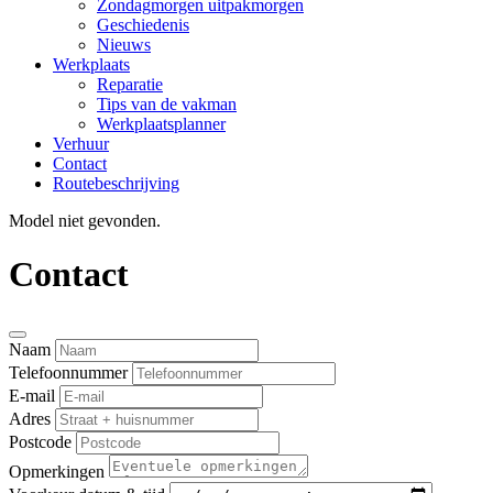
Zondagmorgen uitpakmorgen
Geschiedenis
Nieuws
Werkplaats
Reparatie
Tips van de vakman
Werkplaatsplanner
Verhuur
Contact
Routebeschrijving
Model niet gevonden.
Contact
Naam
Telefoonnummer
E-mail
Adres
Postcode
Opmerkingen