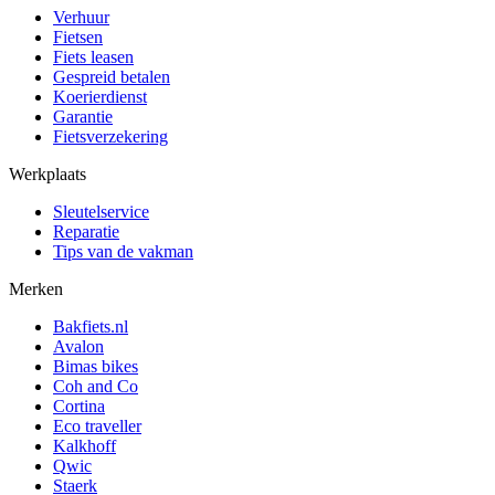
Verhuur
Fietsen
Fiets leasen
Gespreid betalen
Koerierdienst
Garantie
Fietsverzekering
Werkplaats
Sleutelservice
Reparatie
Tips van de vakman
Merken
Bakfiets.nl
Avalon
Bimas bikes
Coh and Co
Cortina
Eco traveller
Kalkhoff
Qwic
Staerk