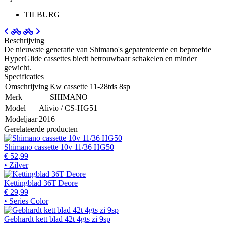
TILBURG
Beschrijving
De nieuwste generatie van Shimano's gepatenteerde en beproefde
HyperGlide cassettes biedt betrouwbaar schakelen en minder
gewicht.
Specificaties
Omschrijving
Kw cassette 11-28tds 8sp
Merk
SHIMANO
Model
Alivio / CS-HG51
Modeljaar
2016
Gerelateerde producten
Shimano cassette 10v 11/36 HG50
€ 52,99
• Zilver
Kettingblad 36T Deore
€ 29,99
• Series Color
Gebhardt kett blad 42t 4gts zi 9sp