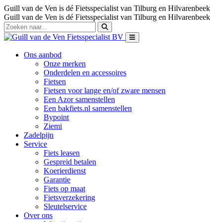
Guill van de Ven is dé Fietsspecialist van Tilburg en Hilvarenbeek
Guill van de Ven is dé Fietsspecialist van Tilburg en Hilvarenbeek
Ons aanbod
Onze merken
Onderdelen en accessoires
Fietsen
Fietsen voor lange en/of zware mensen
Een Azor samenstellen
Een bakfiets.nl samenstellen
Bypoint
Ziemi
Zadelpijn
Service
Fiets leasen
Gespreid betalen
Koerierdienst
Garantie
Fiets op maat
Fietsverzekering
Sleutelservice
Over ons