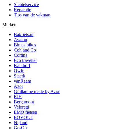
Sleutelservice
Reparatie
Tips van de vakman
Merken
Bakfiets.nl
Avalon
Bimas bikes
Coh and Co
Cortina
Eco traveller
Kalkhoff
Qwic
Staerk
vanRaam
Azor
Guillaume made by Azor
RIH
Bergamont
Veloretti
EMQ fietsen
EOVOLT
Nijland
Go-On