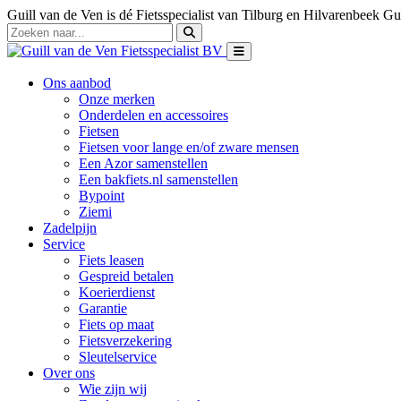
Guill van de Ven is dé Fietsspecialist van Tilburg en Hilvarenbeek
Gui
Ons aanbod
Onze merken
Onderdelen en accessoires
Fietsen
Fietsen voor lange en/of zware mensen
Een Azor samenstellen
Een bakfiets.nl samenstellen
Bypoint
Ziemi
Zadelpijn
Service
Fiets leasen
Gespreid betalen
Koerierdienst
Garantie
Fiets op maat
Fietsverzekering
Sleutelservice
Over ons
Wie zijn wij