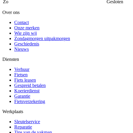
Zo
Gesloten
Over ons
Contact
Onze merken
Wie zijn wij
Zondagmorgen uitpakmorgen
Geschiedenis
Nieuws
Diensten
Verhuur
Fietsen
Fiets leasen
Gespreid betalen
Koerierdienst
Garantie
Fietsverzekering
Werkplaats
Sleutelservice
Reparatie
Tips van de vakman