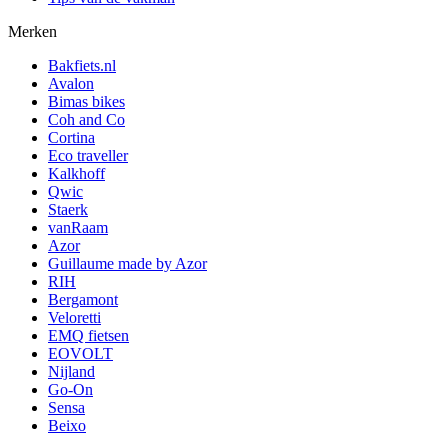
Merken
Bakfiets.nl
Avalon
Bimas bikes
Coh and Co
Cortina
Eco traveller
Kalkhoff
Qwic
Staerk
vanRaam
Azor
Guillaume made by Azor
RIH
Bergamont
Veloretti
EMQ fietsen
EOVOLT
Nijland
Go-On
Sensa
Beixo